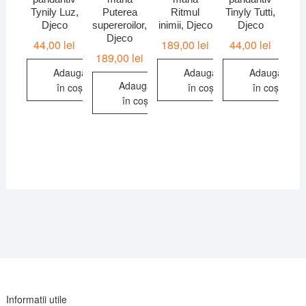
Tynily Luz,
Puterea
Ritmul
Tinyly Tutti,
Djeco
supereroilor,
inimii, Djeco
Djeco
Djeco
44,00
lei
189,00
lei
44,00
lei
189,00
lei
Adaugă
Adaugă
Adaugă
Adaugă
în coș
în coș
în coș
în coș
Informatii utile