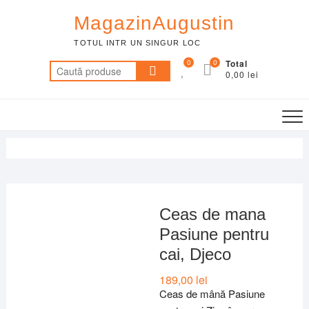
Skip
MagazinAugustin
to
content
TOTUL INTR UN SINGUR LOC
0
0
Total
Caută
0,00 lei
după:
Ceas de mana
Pasiune pentru
cai, Djeco
189,00
lei
Ceas de mână Pasiune