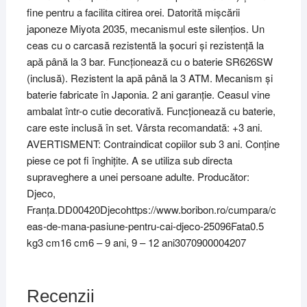
fine pentru a facilita citirea orei. Datorită mișcării
japoneze Miyota 2035, mecanismul este silențios. Un
ceas cu o carcasă rezistentă la șocuri și rezistență la
apă până la 3 bar. Funcționează cu o baterie SR626SW
(inclusă). Rezistent la apă până la 3 ATM. Mecanism și
baterie fabricate în Japonia. 2 ani garanție. Ceasul vine
ambalat într-o cutie decorativă. Funcționează cu baterie,
care este inclusă în set. Vârsta recomandată: +3 ani.
AVERTISMENT: Contraindicat copiilor sub 3 ani. Conține
piese ce pot fi înghițite. A se utiliza sub directa
supraveghere a unei persoane adulte. Producător:
Djeco,
Franța.DD00420Djecohttps://www.boribon.ro/cumpara/c
eas-de-mana-pasiune-pentru-cai-djeco-25096Fata0.5
kg3 cm16 cm6 – 9 ani, 9 – 12 ani3070900004207
Recenzii