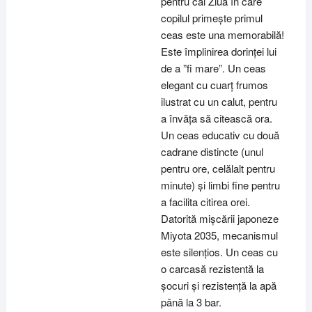
pentru cai Ziua în care
copilul primește primul
ceas este una memorabilă!
Este împlinirea dorinței lui
de a ”fi mare”. Un ceas
elegant cu cuarț frumos
ilustrat cu un calut, pentru
a învăța să citească ora.
Un ceas educativ cu două
cadrane distincte (unul
pentru ore, celălalt pentru
minute) și limbi fine pentru
a facilita citirea orei.
Datorită mișcării japoneze
Miyota 2035, mecanismul
este silențios. Un ceas cu
o carcasă rezistentă la
șocuri și rezistență la apă
până la 3 bar.