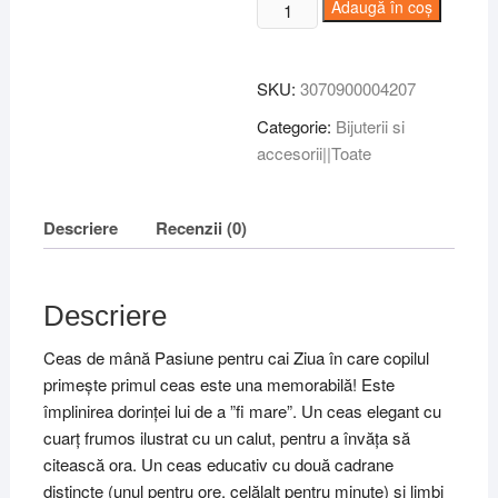
Cantitate
Adaugă în coș
Ceas
de
mana
SKU:
3070900004207
Pasiune
Categorie:
Bijuterii si
pentru
accesorii||Toate
cai,
Djeco
Descriere
Recenzii (0)
Descriere
Ceas de mână Pasiune pentru cai Ziua în care copilul
primește primul ceas este una memorabilă! Este
împlinirea dorinței lui de a ”fi mare”. Un ceas elegant cu
cuarț frumos ilustrat cu un calut, pentru a învăța să
citească ora. Un ceas educativ cu două cadrane
distincte (unul pentru ore, celălalt pentru minute) și limbi