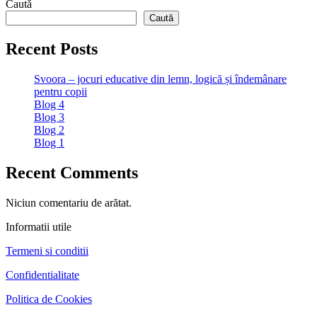
Caută
Caută
Recent Posts
Svoora – jocuri educative din lemn, logică și îndemânare
pentru copii
Blog 4
Blog 3
Blog 2
Blog 1
Recent Comments
Niciun comentariu de arătat.
Informatii utile
Termeni si conditii
Confidentialitate
Politica de Cookies