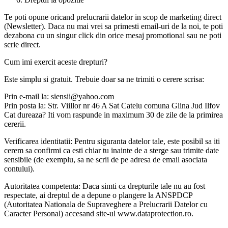
Te poti opune oricand prelucrarii datelor in scop de marketing direct
(Newsletter). Daca nu mai vrei sa primesti email-uri de la noi, te poti
dezabona cu un singur click din orice mesaj promotional sau ne poti
scrie direct.
Cum imi exercit aceste drepturi?
Este simplu si gratuit. Trebuie doar sa ne trimiti o cerere scrisa:
Prin e-mail la: siensii@yahoo.com
Prin posta la: Str. Viillor nr 46 A Sat Catelu comuna Glina Jud Ilfov
Cat dureaza? Iti vom raspunde in maximum 30 de zile de la primirea
cererii.
Verificarea identitatii: Pentru siguranta datelor tale, este posibil sa iti
cerem sa confirmi ca esti chiar tu inainte de a sterge sau trimite date
sensibile (de exemplu, sa ne scrii de pe adresa de email asociata
contului).
Autoritatea competenta: Daca simti ca drepturile tale nu au fost
respectate, ai dreptul de a depune o plangere la ANSPDCP
(Autoritatea Nationala de Supraveghere a Prelucrarii Datelor cu
Caracter Personal) accesand site-ul www.dataprotection.ro.