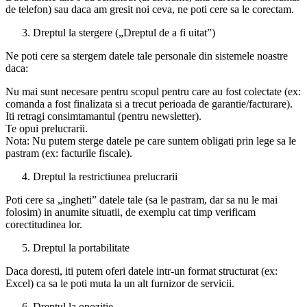
de telefon) sau daca am gresit noi ceva, ne poti cere sa le corectam.
Dreptul la stergere („Dreptul de a fi uitat”)
Ne poti cere sa stergem datele tale personale din sistemele noastre
daca:
Nu mai sunt necesare pentru scopul pentru care au fost colectate (ex:
comanda a fost finalizata si a trecut perioada de garantie/facturare).
Iti retragi consimtamantul (pentru newsletter).
Te opui prelucrarii.
Nota: Nu putem sterge datele pe care suntem obligati prin lege sa le
pastram (ex: facturile fiscale).
Dreptul la restrictiunea prelucrarii
Poti cere sa „ingheti” datele tale (sa le pastram, dar sa nu le mai
folosim) in anumite situatii, de exemplu cat timp verificam
corectitudinea lor.
Dreptul la portabilitate
Daca doresti, iti putem oferi datele intr-un format structurat (ex:
Excel) ca sa le poti muta la un alt furnizor de servicii.
Dreptul la opozitie