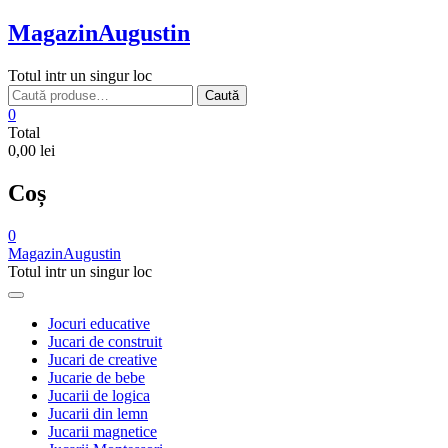
Skip
MagazinAugustin
to
content
Totul intr un singur loc
Caută
Caută
după:
0
Total
0,00 lei
Coș
0
MagazinAugustin
Totul intr un singur loc
Jocuri educative
Jucari de construit
Jucari de creative
Jucarie de bebe
Jucarii de logica
Jucarii din lemn
Jucarii magnetice