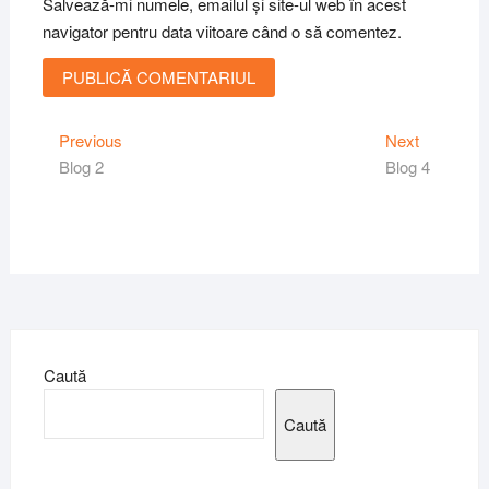
Salvează-mi numele, emailul și site-ul web în acest
navigator pentru data viitoare când o să comentez.
Navigare
Previous
Next
Previous
Next
post:
post:
Blog 2
Blog 4
în
articole
Caută
Caută