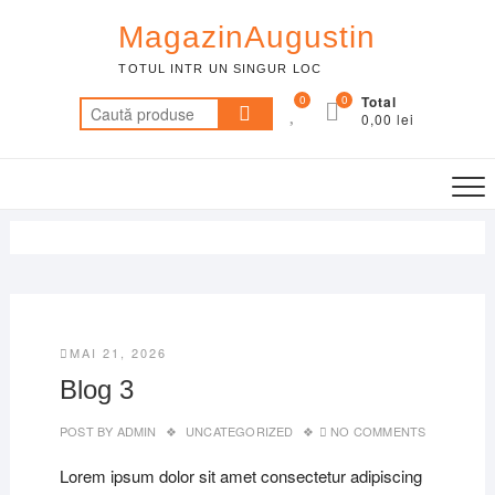
Skip
MagazinAugustin
to
content
TOTUL INTR UN SINGUR LOC
0
0
Total
Caută
0,00 lei
după:
MAI 21, 2026
Blog 3
POST BY
ADMIN
UNCATEGORIZED
NO COMMENTS
Lorem ipsum dolor sit amet consectetur adipiscing