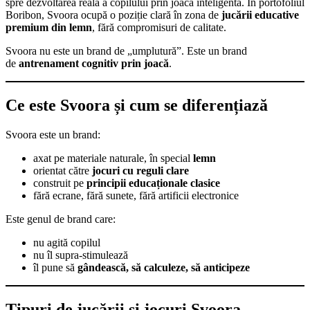
spre dezvoltarea reală a copilului prin joacă inteligentă. În portofoliul
Boribon, Svoora ocupă o poziție clară în zona de
jucării educative
premium din lemn
, fără compromisuri de calitate.
Svoora nu este un brand de „umplutură”. Este un brand
de
antrenament cognitiv prin joacă
.
Ce este Svoora și cum se diferențiază
Svoora este un brand:
axat pe materiale naturale, în special
lemn
orientat către
jocuri cu reguli clare
construit pe
principii educaționale clasice
fără ecrane, fără sunete, fără artificii electronice
Este genul de brand care:
nu agită copilul
nu îl supra-stimulează
îl pune să
gândească, să calculeze, să anticipeze
Tipuri de jucării și jocuri Svoora