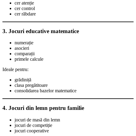
cer atenție
cer control
cer răbdare
3. Jocuri educative matematice
numerație
asocieri
comparații
primele calcule
Ideale pentru:
grădiniță
clasa pregătitoare
consolidarea bazelor matematice
4. Jocuri din lemn pentru familie
jocuri de masă din lemn
jocuri de competiție
jocuri cooperative