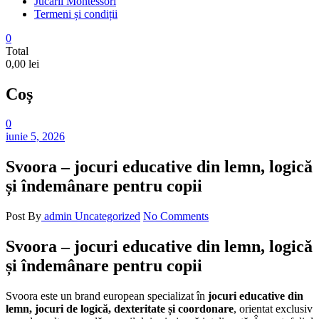
Jucarii Montessori
Termeni și condiții
0
Total
0,00 lei
Coș
0
iunie 5, 2026
Svoora – jocuri educative din lemn, logică
și îndemânare pentru copii
Post By
admin
Uncategorized
No Comments
Svoora – jocuri educative din lemn, logică
și îndemânare pentru copii
Svoora este un brand european specializat în
jocuri educative din
lemn, jocuri de logică, dexteritate și coordonare
, orientat exclusiv