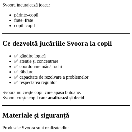
Svoora încurajează joaca:
părinte–copil
frate–frate
copil–copil
Ce dezvoltă jucăriile Svoora la copii
✅ gândire logică
✅ atenție și concentrare
✅ coordonare mână–ochi
✅ răbdare
✅ capacitate de rezolvare a problemelor
✅ respectarea regulilor
Svoora nu crește copii care apasă butoane.
Svoora crește copii care
analizează și decid
.
Materiale și siguranță
Produsele Svoora sunt realizate din: