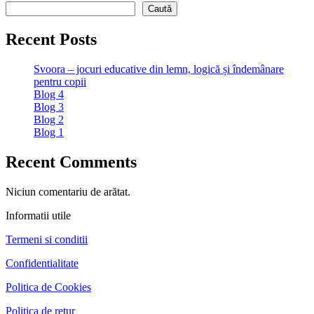
în
Caută
articole
Recent Posts
Svoora – jocuri educative din lemn, logică și îndemânare
pentru copii
Blog 4
Blog 3
Blog 2
Blog 1
Recent Comments
Niciun comentariu de arătat.
Informatii utile
Termeni si conditii
Confidentialitate
Politica de Cookies
Politica de retur