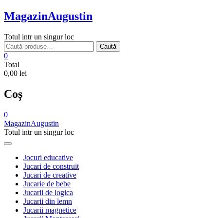
Skip
MagazinAugustin
to
content
Totul intr un singur loc
Caută
Caută
după:
0
Total
0,00 lei
Coș
0
MagazinAugustin
Totul intr un singur loc
Jocuri educative
Jucari de construit
Jucari de creative
Jucarie de bebe
Jucarii de logica
Jucarii din lemn
Jucarii magnetice