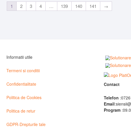
1
2
3
4
…
139
140
141
→
Informatii utile
Termeni si conditii
Confidentialitate
Contact
Politica de Cookies
Telefon
:0726
Email
:siensii
Program
:09.0
Politica de retur
GDPR-Drepturile tale