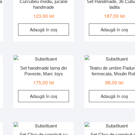
na
Curcubeu mediu, jucarie
Set Handmade, 36 Cubur
handmade
ladita
123,00
lei
187,00
lei
Adaugă în coș
Adaugă în coș
Set handmade Iarna din
Teatru de umbre Padu
Poveste, Marc toys
fermecata, Moulin Ro
175,00
lei
98,00
lei
Adaugă în coș
Adaugă în coș
Set Clixo de construit cu
Set Clixo de construit 