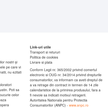
Link-uri utile
Transport si retururi
Politica de cookies
lor nostri și
Livrare si plata
ele pe care vi
Conform Legii nr. 365/2002 privind comertul
tii, nu ezitati
electronic si OUG nr. 34/2014 privind drepturile
consumatorilor, va informam ca aveti dreptul de
ploratori
a va retrage din contract in termen de 14 zile
stin. Poti sa
calendaristice de la primirea produsului, fara a
bucurie celor
fi nevoie sa indicati motivul retragerii.
leaza
Autoritatea Nationala pentru Protectia
copera
Consumatorilor (ANPC) -
www.anpc.ro