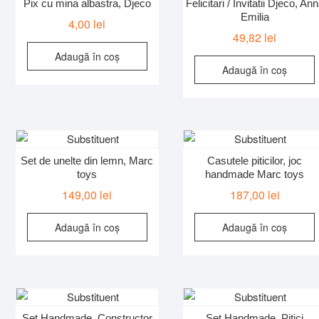
Pix cu mina albastra, Djeco
Felicitari / Invitatii Djeco, An
Emilia
4,00
lei
49,82
lei
Adaugă în coș
Adaugă în coș
Set de unelte din lemn, Marc
Casutele piticilor, joc
toys
handmade Marc toys
149,00
lei
187,00
lei
Adaugă în coș
Adaugă în coș
Set Handmade, Constructor
Set Handmade, Pitici