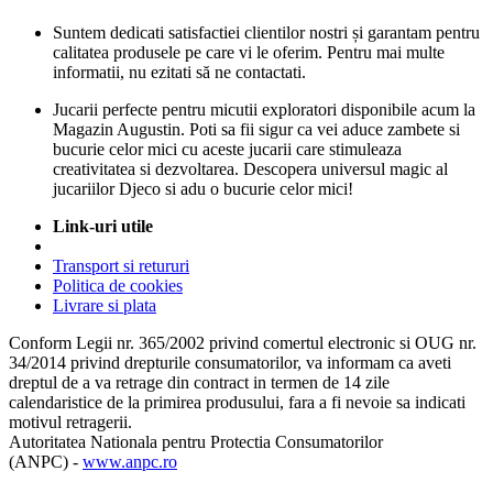
Suntem dedicati satisfactiei clientilor nostri și garantam pentru
calitatea produsele pe care vi le oferim. Pentru mai multe
informatii, nu ezitati să ne contactati.
Jucarii perfecte pentru micutii exploratori disponibile acum la
Magazin Augustin. Poti sa fii sigur ca vei aduce zambete si
bucurie celor mici cu aceste jucarii care stimuleaza
creativitatea si dezvoltarea. Descopera universul magic al
jucariilor Djeco si adu o bucurie celor mici!
Link-uri utile
Transport si retururi
Politica de cookies
Livrare si plata
Conform Legii nr. 365/2002 privind comertul electronic si OUG nr.
34/2014 privind drepturile consumatorilor, va informam ca aveti
dreptul de a va retrage din contract in termen de 14 zile
calendaristice de la primirea produsului, fara a fi nevoie sa indicati
motivul retragerii.
Autoritatea Nationala pentru Protectia Consumatorilor
(ANPC) -
www.anpc.ro