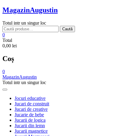
Skip
MagazinAugustin
to
content
Totul intr un singur loc
Caută
Caută
după:
0
Total
0,00 lei
Coș
0
MagazinAugustin
Totul intr un singur loc
Jocuri educative
Jucari de construit
Jucari de creative
Jucarie de bebe
Jucarii de logica
Jucarii din lemn
Jucarii magnetice