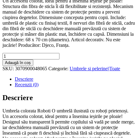
Un accesoriu colorat, ideal pentru a însenina ieșirile pe ploaie!
Structura din fibra de sticla îi dă flexibilitate si rezistență. Mecanism
manual de deschidere cu sistem de protecție pentru a preveni
ciupirea degetelor. Dimensiune conceputa pentru copii. Include:
umbrelă de plastic cu finisaj textil, 8 nervuri din fibră de sticlă, cadru
din fibră de sticlă cu deschidere manuală prevăzută cu sistem de
protecție și mâner din plastic mat, închidere cu capsă. Dimensiuni la
deschidere: 68 x 70 cm (diametru). Articol decorativ. Nu este
jucărie! Producător: Djeco, Franța.
Cantitate
Umbrela
Adaugă în coș
pentru
SKU:
3070900048065
Categorie:
Umbrele si pelerine||Toate
copii
Roboti,
Descriere
Djeco
Recenzii (0)
Descriere
Umbrela colorata Roboti O umbrelă ilustrată cu roboți prietenoși.
Un accesoriu colorat, ideal pentru a însenina ieșirile pe ploaie!
Designul său transparent îi permite copilului să vadă pe unde merge,
iar deschiderea manuală prevăzută cu un sistem de protecție
înseamnă că poate fi deschisă și închisă fără să ciupească degetele.