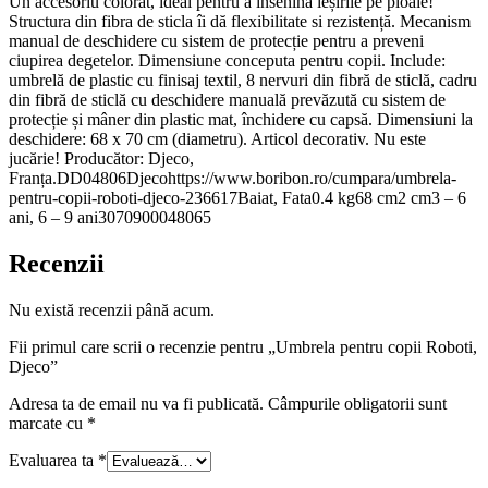
Un accesoriu colorat, ideal pentru a însenina ieșirile pe ploaie!
Structura din fibra de sticla îi dă flexibilitate si rezistență. Mecanism
manual de deschidere cu sistem de protecție pentru a preveni
ciupirea degetelor. Dimensiune conceputa pentru copii. Include:
umbrelă de plastic cu finisaj textil, 8 nervuri din fibră de sticlă, cadru
din fibră de sticlă cu deschidere manuală prevăzută cu sistem de
protecție și mâner din plastic mat, închidere cu capsă. Dimensiuni la
deschidere: 68 x 70 cm (diametru). Articol decorativ. Nu este
jucărie! Producător: Djeco,
Franța.DD04806Djecohttps://www.boribon.ro/cumpara/umbrela-
pentru-copii-roboti-djeco-236617Baiat, Fata0.4 kg68 cm2 cm3 – 6
ani, 6 – 9 ani3070900048065
Recenzii
Nu există recenzii până acum.
Fii primul care scrii o recenzie pentru „Umbrela pentru copii Roboti,
Djeco”
Adresa ta de email nu va fi publicată.
Câmpurile obligatorii sunt
marcate cu
*
Evaluarea ta
*