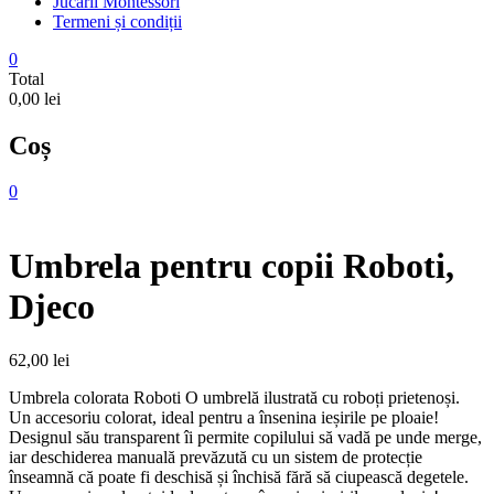
Jucarii Montessori
Termeni și condiții
0
Total
0,00 lei
Coș
0
Umbrela pentru copii Roboti,
Djeco
62,00
lei
Umbrela colorata Roboti O umbrelă ilustrată cu roboți prietenoși.
Un accesoriu colorat, ideal pentru a însenina ieșirile pe ploaie!
Designul său transparent îi permite copilului să vadă pe unde merge,
iar deschiderea manuală prevăzută cu un sistem de protecție
înseamnă că poate fi deschisă și închisă fără să ciupească degetele.