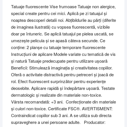
Tatuaje fluorescente Vise frumoase Tatuaje non alergice,
special create pentru cei mici. Aplică pe zi tatuajul și
noaptea descoperi detalii noi. Abțibildurile au părți (diferite
de imaginea ilustrată) cu vopsea fluorescentă, vizibile
doar pe întuneric. Se aplică tatuajul pe pielea uscată, se
umezește pelicula și se apasă câteva secunde. Ce
conține: 2 planșe cu tatuaje temporare fluorescente
Instrucțiuni de aplicare Modele variate cu tematică de vis
și natură Tatuaje predecupate pentru utilizare ușoară
Beneficii: Stimulează imaginația și creativitatea copiilor.
Oferă o activitate distractivă pentru petreceri și joacă de
rol. Efect fluorescent surprinzător pentru experiențe
deosebite. Aplicare rapidă și îndepărtare ușoară. Testate
dermatologic și realizate din materiale non-toxice.
Vârsta recomandată: +3 ani. Confecționate din materiale
și culori non-toxice. Certificate FSC®. AVERTISMENT:
Contraindicat copiilor sub 3 ani. A se utiliza sub directa
supraveghere a unei persoane adulte. Producator: