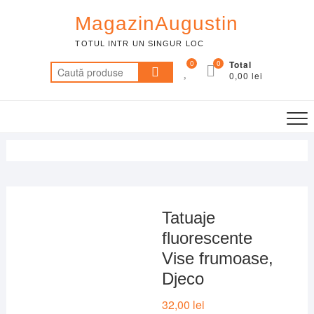
Skip
MagazinAugustin
to
content
TOTUL INTR UN SINGUR LOC
0
0
Total
Caută
0,00 lei
după:
Tatuaje
fluorescente
Vise frumoase,
Djeco
32,00
lei