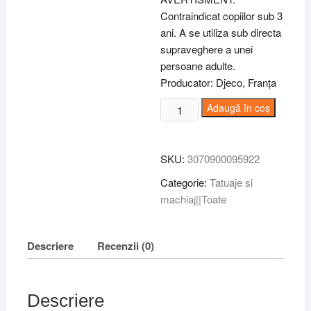
Contraindicat copiilor sub 3
ani. A se utiliza sub directa
supraveghere a unei
persoane adulte.
Producator: Djeco, Franța
Cantitate
Adaugă în coș
Tatuaje
fluorescente
Vise
SKU:
3070900095922
frumoase,
Categorie:
Tatuaje si
Djeco
machiaj||Toate
Descriere
Recenzii (0)
Descriere