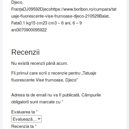
Djeco,
FranțaDJ09592Djecohttps://www.boribon.ro/cumpara/tat
uaje-fluorescente-vise-frumoase-djeco-210529Baiat,
Fata0.1 kg15 cm23 cm3 – 6 ani, 6 – 9
ani3070900095922
Recenzii
Nu există recenzii până acum.
Fii primul care scrii o recenzie pentru „Tatuaje
fluorescente Vise frumoase, Djeco”
Adresa ta de email nu va fi publicată.
Câmpurile
obligatorii sunt marcate cu
*
Evaluarea ta
*
Recenzia ta
*