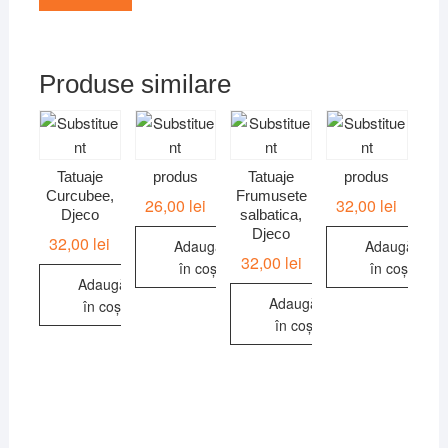
Produse similare
Tatuaje
produs
Tatuaje
produs
Curcubee,
Frumusete
26,00
lei
32,00
lei
Djeco
salbatica,
Djeco
32,00
lei
Adaugă
Adaugă
32,00
lei
în coș
în coș
Adaugă
Adaugă
în coș
în coș