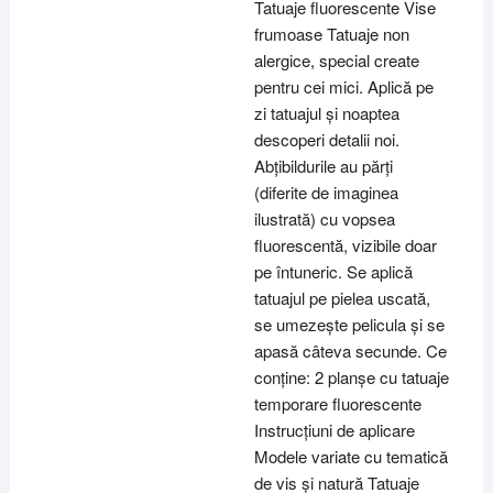
Tatuaje fluorescente Vise
frumoase Tatuaje non
alergice, special create
pentru cei mici. Aplică pe
zi tatuajul și noaptea
descoperi detalii noi.
Abțibildurile au părți
(diferite de imaginea
ilustrată) cu vopsea
fluorescentă, vizibile doar
pe întuneric. Se aplică
tatuajul pe pielea uscată,
se umezește pelicula și se
apasă câteva secunde. Ce
conține: 2 planșe cu tatuaje
temporare fluorescente
Instrucțiuni de aplicare
Modele variate cu tematică
de vis și natură Tatuaje