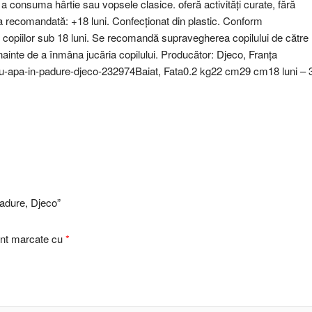
a consuma hârtie sau vopsele clasice. oferă activități curate, fără
rsta recomandată: +18 luni. Confecționat din plastic. Conform
iilor sub 18 luni. Se recomandă supravegherea copilului de către
i înainte de a înmâna jucăria copilului. Producător: Djeco, Franța
-apa-in-padure-djeco-232974Baiat, Fata0.2 kg22 cm29 cm18 luni – 
padure, Djeco”
sunt marcate cu
*