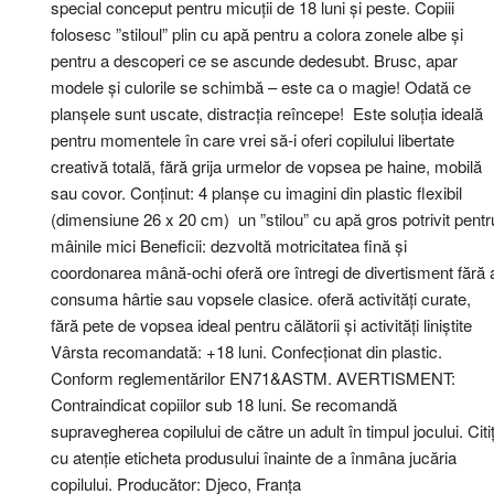
special conceput pentru micuții de 18 luni și peste. Copiii
folosesc ”stiloul” plin cu apă pentru a colora zonele albe și
pentru a descoperi ce se ascunde dedesubt. Brusc, apar
modele și culorile se schimbă – este ca o magie! Odată ce
planșele sunt uscate, distracția reîncepe! Este soluția ideală
pentru momentele în care vrei să-i oferi copilului libertate
creativă totală, fără grija urmelor de vopsea pe haine, mobilă
sau covor. Conținut: 4 planșe cu imagini din plastic flexibil
(dimensiune 26 x 20 cm) un ”stilou” cu apă gros potrivit pentr
mâinile mici Beneficii: dezvoltă motricitatea fină și
coordonarea mână-ochi oferă ore întregi de divertisment fără 
consuma hârtie sau vopsele clasice. oferă activități curate,
fără pete de vopsea ideal pentru călătorii și activități liniștite
Vârsta recomandată: +18 luni. Confecționat din plastic.
Conform reglementărilor EN71&ASTM. AVERTISMENT:
Contraindicat copiilor sub 18 luni. Se recomandă
supravegherea copilului de către un adult în timpul jocului. Citiț
cu atenție eticheta produsului înainte de a înmâna jucăria
copilului. Producător: Djeco, Franța