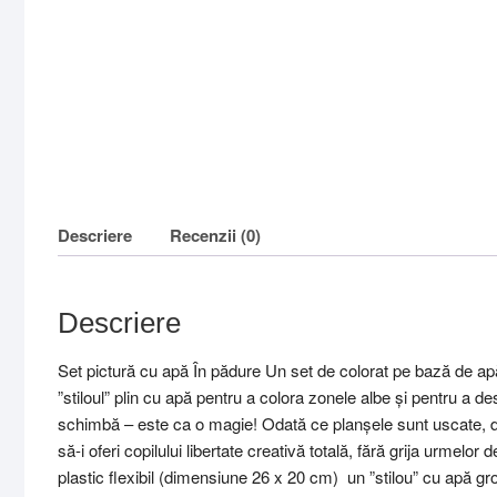
Descriere
Recenzii (0)
Descriere
Set pictură cu apă În pădure Un set de colorat pe bază de apă
”stiloul” plin cu apă pentru a colora zonele albe și pentru a
schimbă – este ca o magie! Odată ce planșele sunt uscate, di
să-i oferi copilului libertate creativă totală, fără grija urmel
plastic flexibil (dimensiune 26 x 20 cm) un ”stilou” cu apă gros