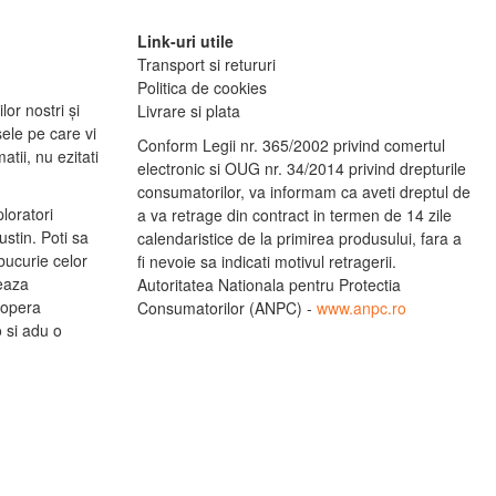
Link-uri utile
Transport si retururi
Politica de cookies
lor nostri și
Livrare si plata
ele pe care vi
Conform Legii nr. 365/2002 privind comertul
tii, nu ezitati
electronic si OUG nr. 34/2014 privind drepturile
consumatorilor, va informam ca aveti dreptul de
ploratori
a va retrage din contract in termen de 14 zile
stin. Poti sa
calendaristice de la primirea produsului, fara a
bucurie celor
fi nevoie sa indicati motivul retragerii.
leaza
Autoritatea Nationala pentru Protectia
copera
Consumatorilor (ANPC) -
www.anpc.ro
o si adu o