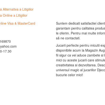
Suntem dedicati satisfactiei clienti
garantam pentru calitatea produs
le oferim. Pentru mai multe informa
să ne contactati.
169870
Jucarii perfecte pentru micutii ex
@yahoo.com
disponibile acum la Magazin Augu
0-17.30
fii sigur ca vei aduce zambete si 
mici cu aceste jucarii care stimu
creativitatea si dezvoltarea. Des
universul magic al jucariilor Djec
bucurie celor mici!