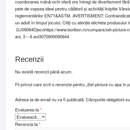
coordonarea mână-ochi oferă ore întregi de divertisment fără 
pete de vopsea ideal pentru călătorii și activități liniștite Vâ
reglementărilor EN71&ASTM. AVERTISMENT: Contraindicat cop
un adult în timpul jocului. Citiți cu atenție eticheta produsulu
DJ09064Djecohttps://www.boribon.ro/cumpara/set-pictura-cu
ani, 3 – 6 ani3070900090644
Recenzii
Nu există recenzii până acum.
Fii primul care scrii o recenzie pentru „Set pictura cu apa In 
Adresa ta de email nu va fi publicată.
Câmpurile obligatorii 
Evaluarea ta
*
Recenzia ta
*