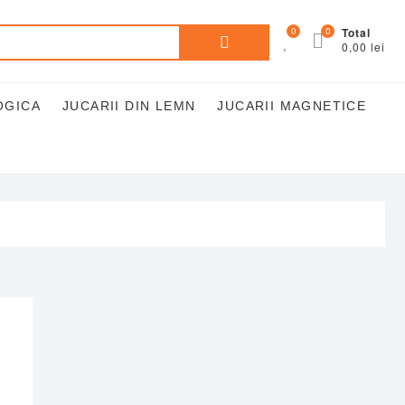
Caută
0
0
Total
0,00 lei
după:
OGICA
JUCARII DIN LEMN
JUCARII MAGNETICE