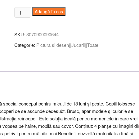
Cantitate
Adaugă în coș
Set
pictura
cu
SKU:
3070900090644
apa
Categorie:
Pictura si desen||Jucarii||Toate
In
padure,
Djeco
 special conceput pentru micuții de 18 luni și peste. Copiii folosesc
 descoperi ce se ascunde dedesubt. Brusc, apar modele și culorile se
stracția reîncepe! Este soluția ideală pentru momentele în care vrei
or de vopsea pe haine, mobilă sau covor. Conținut: 4 planșe cu imagini di
 potrivit pentru mâinile mici Beneficii: dezvoltă motricitatea fină și