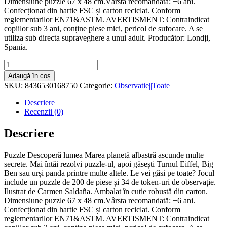
Dimensiune puzzle 67 x 48 cm.Vârsta recomandată: +6 ani.
Confecționat din hartie FSC și carton reciclat. Conform
reglementarilor EN71&ASTM. AVERTISMENT: Contraindicat
copiilor sub 3 ani, conține piese mici, pericol de sufocare. A se
utiliza sub directa supraveghere a unui adult. Producător: Londji,
Spania.
Cantitate
Puzzle
Adaugă în coș
Descopera
SKU:
8436530168750
Categorie:
Observatie||Toate
lumea,
Londji
Descriere
Recenzii (0)
Descriere
Puzzle Descoperă lumea Marea planetă albastră ascunde multe
secrete. Mai întâi rezolvi puzzle-ul, apoi găsești Turnul Eiffel, Big
Ben sau urși panda printre multe altele. Le vei găsi pe toate? Jocul
include un puzzle de 200 de piese și 34 de token-uri de observație.
Ilustrat de Carmen Saldaña. Ambalat în cutie robustă din carton.
Dimensiune puzzle 67 x 48 cm.Vârsta recomandată: +6 ani.
Confecționat din hartie FSC și carton reciclat. Conform
reglementarilor EN71&ASTM. AVERTISMENT: Contraindicat