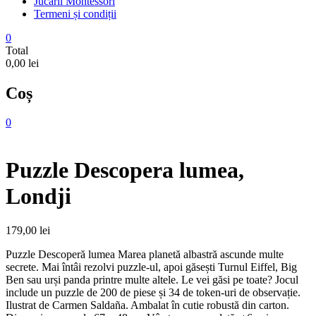
Jucarii Montessori
Termeni și condiții
0
Total
0,00 lei
Coș
0
Puzzle Descopera lumea,
Londji
179,00
lei
Puzzle Descoperă lumea Marea planetă albastră ascunde multe
secrete. Mai întâi rezolvi puzzle-ul, apoi găsești Turnul Eiffel, Big
Ben sau urși panda printre multe altele. Le vei găsi pe toate? Jocul
include un puzzle de 200 de piese și 34 de token-uri de observație.
Ilustrat de Carmen Saldaña. Ambalat în cutie robustă din carton.