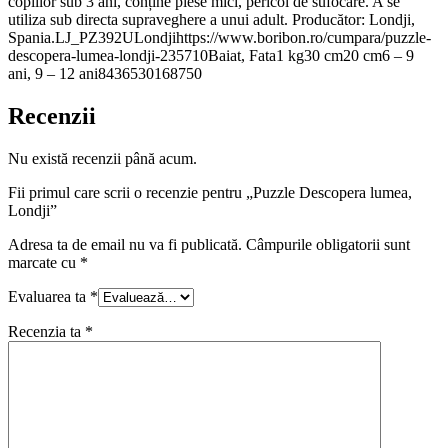
copiilor sub 3 ani, conține piese mici, pericol de sufocare. A se
utiliza sub directa supraveghere a unui adult. Producător: Londji,
Spania.LJ_PZ392ULondjihttps://www.boribon.ro/cumpara/puzzle-
descopera-lumea-londji-235710Baiat, Fata1 kg30 cm20 cm6 – 9
ani, 9 – 12 ani8436530168750
Recenzii
Nu există recenzii până acum.
Fii primul care scrii o recenzie pentru „Puzzle Descopera lumea,
Londji”
Adresa ta de email nu va fi publicată.
Câmpurile obligatorii sunt
marcate cu
*
Evaluarea ta
*
Recenzia ta
*