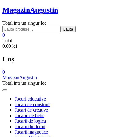
Skip
MagazinAugustin
to
content
Totul intr un singur loc
Caută
Caută
după:
0
Total
0,00 lei
Coș
0
MagazinAugustin
Totul intr un singur loc
Jocuri educative
Jucari de construit
Jucari de creative
Jucarie de bebe
Jucarii de logica
Jucarii din lemn
Jucarii magnetice