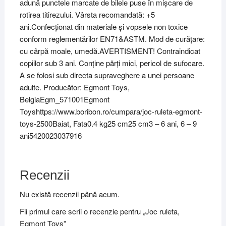
adună punctele marcate de bilele puse în mișcare de
rotirea titirezului. Vârsta recomandată: +5
ani.Confecționat din materiale și vopsele non toxice
conform reglementărilor EN71&ASTM. Mod de curățare:
cu cârpă moale, umedă.AVERTISMENT! Contraindicat
copiilor sub 3 ani. Conține părți mici, pericol de sufocare.
A se folosi sub directa supraveghere a unei persoane
adulte. Producător: Egmont Toys,
BelgiaEgm_571001Egmont
Toyshttps://www.boribon.ro/cumpara/joc-ruleta-egmont-
toys-2500Baiat, Fata0.4 kg25 cm25 cm3 – 6 ani, 6 – 9
ani5420023037916
Recenzii
Nu există recenzii până acum.
Fii primul care scrii o recenzie pentru „Joc ruleta,
Egmont Toys”