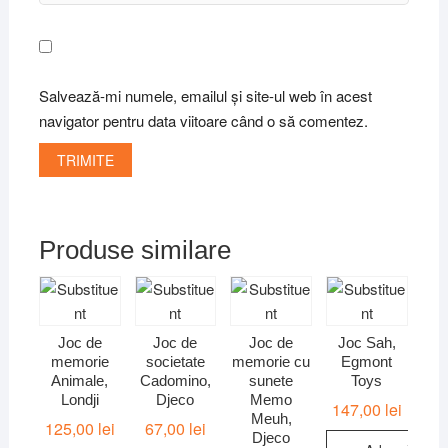
Salvează-mi numele, emailul și site-ul web în acest
navigator pentru data viitoare când o să comentez.
Produse similare
Joc de
Joc de
Joc de
Joc Sah,
memorie
societate
memorie cu
Egmont
Animale,
Cadomino,
sunete
Toys
Londji
Djeco
Memo
147,00
lei
Meuh,
125,00
lei
67,00
lei
Djeco