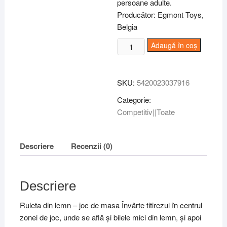
persoane adulte.
Producător: Egmont Toys,
Belgia
Cantitate
Adaugă în coș
Joc
ruleta,
Egmont
SKU:
5420023037916
Toys
Categorie:
Competitiv||Toate
Descriere
Recenzii (0)
Descriere
Ruleta din lemn – joc de masa Învârte titirezul în centrul
zonei de joc, unde se află și bilele mici din lemn, și apoi