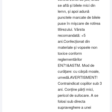
se află și bilele mici din
lemn, și apoi adună
punctele marcate de bilele
puse în mișcare de rotirea
titirezului. Vârsta
recomandată: +5
ani.Confecționat din
materiale și vopsele non
toxice conform
reglementărilor
EN71&ASTM. Mod de
curățare: cu cârpă moale,
umedă.AVERTISMENT!
Contraindicat copiilor sub 3
ani. Conține părți mici,
pericol de sufocare. A se
folosi sub directa
supraveghere a unei