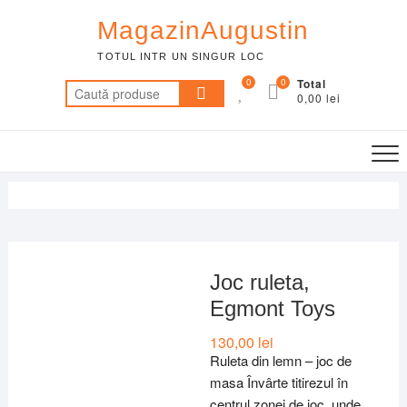
Skip
MagazinAugustin
to
content
TOTUL INTR UN SINGUR LOC
0
0
Total
Caută
0,00 lei
după:
Joc ruleta,
Egmont Toys
130,00
lei
Ruleta din lemn – joc de
masa Învârte titirezul în
centrul zonei de joc, unde