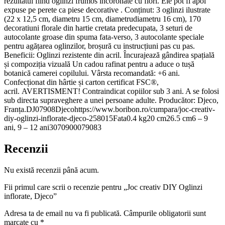
rezultatul fiind oglinzi frumos încoronate cu flori. Ele pot fi apoi
expuse pe perete ca piese decorative . Conținut: 3 oglinzi ilustrate
(22 x 12,5 cm, diametru 15 cm, diametrudiametru 16 cm), 170
decoratiuni florale din hartie cretata predecupata, 3 seturi de
autocolante groase din spuma fata-verso, 3 autocolante speciale
pentru agățarea oglinzilor, broșură cu instrucțiuni pas cu pas.
Beneficii: Oglinzi rezistente din acril. Încurajează gândirea spațială
și compoziția vizuală Un cadou rafinat pentru a aduce o tușă
botanică camerei copilului. Vârsta recomandată: +6 ani.
Confecționat din hârtie și carton certificat FSC®,
acril. AVERTISMENT! Contraindicat copiilor sub 3 ani. A se folosi
sub directa supraveghere a unei persoane adulte. Producător: Djeco,
Franța.DJ07908Djecohttps://www.boribon.ro/cumpara/joc-creativ-
diy-oglinzi-inflorate-djeco-258015Fata0.4 kg20 cm26.5 cm6 – 9
ani, 9 – 12 ani3070900079083
Recenzii
Nu există recenzii până acum.
Fii primul care scrii o recenzie pentru „Joc creativ DIY Oglinzi
inflorate, Djeco”
Adresa ta de email nu va fi publicată.
Câmpurile obligatorii sunt
marcate cu
*