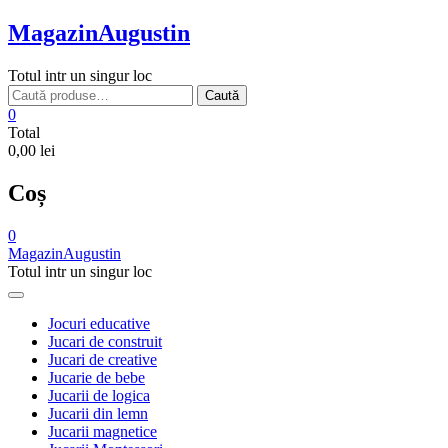
Skip
MagazinAugustin
to
content
Totul intr un singur loc
Caută
Caută
după:
0
Total
0,00 lei
Coș
0
MagazinAugustin
Totul intr un singur loc
Jocuri educative
Jucari de construit
Jucari de creative
Jucarie de bebe
Jucarii de logica
Jucarii din lemn
Jucarii magnetice