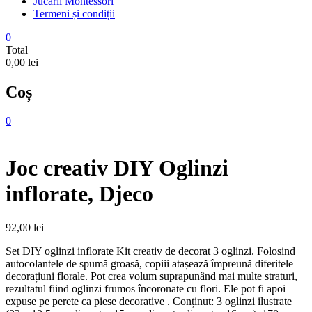
Jucarii Montessori
Termeni și condiții
0
Total
0,00 lei
Coș
0
Joc creativ DIY Oglinzi
inflorate, Djeco
92,00
lei
Set DIY oglinzi inflorate Kit creativ de decorat 3 oglinzi. Folosind
autocolantele de spumă groasă, copiii atașează împreună diferitele
decorațiuni florale. Pot crea volum suprapunând mai multe straturi,
rezultatul fiind oglinzi frumos încoronate cu flori. Ele pot fi apoi
expuse pe perete ca piese decorative . Conținut: 3 oglinzi ilustrate