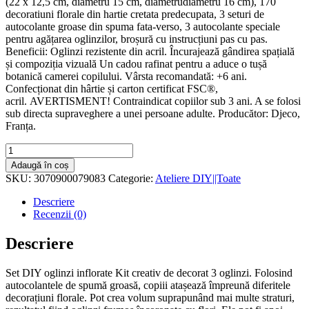
(22 x 12,5 cm, diametru 15 cm, diametrudiametru 16 cm), 170
decoratiuni florale din hartie cretata predecupata, 3 seturi de
autocolante groase din spuma fata-verso, 3 autocolante speciale
pentru agățarea oglinzilor, broșură cu instrucțiuni pas cu pas.
Beneficii: Oglinzi rezistente din acril. Încurajează gândirea spațială
și compoziția vizuală Un cadou rafinat pentru a aduce o tușă
botanică camerei copilului. Vârsta recomandată: +6 ani.
Confecționat din hârtie și carton certificat FSC®,
acril. AVERTISMENT! Contraindicat copiilor sub 3 ani. A se folosi
sub directa supraveghere a unei persoane adulte. Producător: Djeco,
Franța.
Cantitate
Joc
Adaugă în coș
creativ
SKU:
3070900079083
Categorie:
Ateliere DIY||Toate
DIY
Oglinzi
Descriere
inflorate,
Recenzii (0)
Djeco
Descriere
Set DIY oglinzi inflorate Kit creativ de decorat 3 oglinzi. Folosind
autocolantele de spumă groasă, copiii atașează împreună diferitele
decorațiuni florale. Pot crea volum suprapunând mai multe straturi,