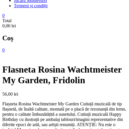
Jucarii Montessori
Termeni și condiții
0
Total
0,00 lei
Coș
0
Flasneta Rosina Wachtmeister
My Garden, Fridolin
56,00
lei
Flașneta Rosina Wachtmeister My Garden Cutiuță muzicală de tip
flașnetă, de înaltă calitate, montată pe o placă de rezonanță din lemn,
pentru o calitate îmbunătățită a sunetului. Cutiuță muzicală Happy
Birthday cu ilustrații pe ambalaj tablouri/imagini reprezentative din
diferite epoci de artă, sau artiști renumiți. ATENȚIE: Nu este o