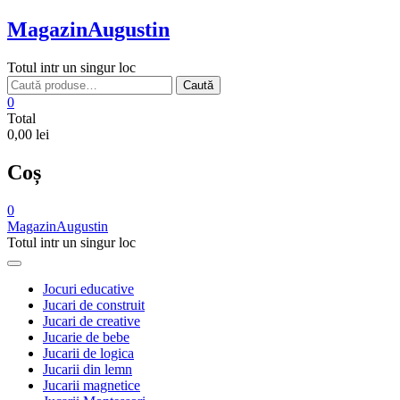
Skip
MagazinAugustin
to
content
Totul intr un singur loc
Caută
Caută
după:
0
Total
0,00 lei
Coș
0
MagazinAugustin
Totul intr un singur loc
Jocuri educative
Jucari de construit
Jucari de creative
Jucarie de bebe
Jucarii de logica
Jucarii din lemn
Jucarii magnetice