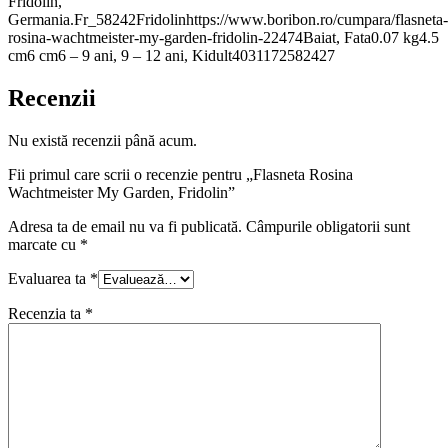
Fridolin,
Germania.Fr_58242Fridolinhttps://www.boribon.ro/cumpara/flasneta-
rosina-wachtmeister-my-garden-fridolin-22474Baiat, Fata0.07 kg4.5
cm6 cm6 – 9 ani, 9 – 12 ani, Kidult4031172582427
Recenzii
Nu există recenzii până acum.
Fii primul care scrii o recenzie pentru „Flasneta Rosina
Wachtmeister My Garden, Fridolin”
Adresa ta de email nu va fi publicată.
Câmpurile obligatorii sunt
marcate cu
*
Evaluarea ta
*
Recenzia ta
*