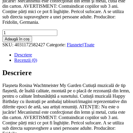
jucărie! Mecanismul este confecţionat din lemn şi metal, cutia este
din carton. AVERTISMENT: Contraindicat copiilor sub 3 ani.
Conține părți mici ce pot fi înghițite. Pericol sufocare. A se utiliza
sub directa supraveghere a unei persoane adulte. Producător:
Fridolin, Germania.
Cantitate
Flasneta
Adaugă în coș
Rosina
SKU:
4031172582427
Categorie:
Flasnete||Toate
Wachtmeister
My
Descriere
Garden,
Recenzii (0)
Fridolin
Descriere
Flașneta Rosina Wachtmeister My Garden Cutiuță muzicală de tip
flașnetă, de înaltă calitate, montată pe o placă de rezonanță din lemn,
pentru o calitate îmbunătățită a sunetului. Cutiuță muzicală Happy
Birthday cu ilustrații pe ambalaj tablouri/imagini reprezentative din
diferite epoci de artă, sau artiști renumiți. ATENȚIE: Nu este o
jucărie! Mecanismul este confecţionat din lemn şi metal, cutia este
din carton. AVERTISMENT: Contraindicat copiilor sub 3 ani.
Conține părți mici ce pot fi înghițite. Pericol sufocare. A se utiliza
sub directa supraveghere a unei persoane adulte. Producător: