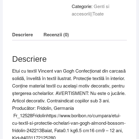
si
Categorie:
Genti si
protectie
accesorii||Toate
ochelari
Van
Gogh
Descriere
Recenzii (0)
Almond
Bossom,
Fridolin
Descriere
Etui cu textil Vincent van Gogh Confecționat din carcasă
solidă, învelită în textil ilustrat. Protecție textilă în interior.
Conține material textil cu același motiv decorativ, pentru
ștergerea ochelarilor. AVERTISMENT: Nu este o jucărie.
Articol decorativ. Contraindicat copiilor sub 3 ani.
Producător: Fridolin, Germania
Fr_12528Fridolinhttps://www.boribon.ro/cumpara/etui-
cu-textil-si-protectie-ochelari-van-gogh-almond-bossom-
fridolin-242213Baiat, Fata0.1 kg6.5 cm16 cm9 – 12 ani,
Kidult4031172125280