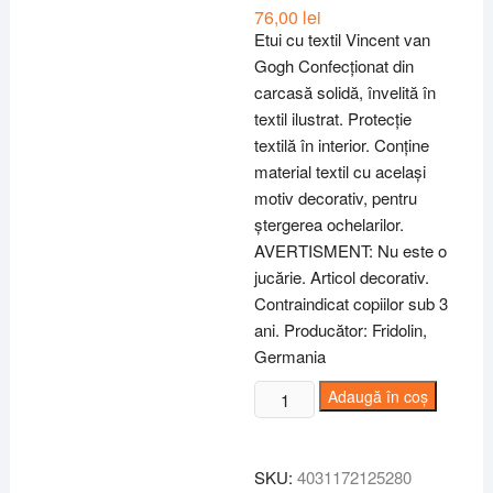
76,00
lei
Etui cu textil Vincent van
Gogh Confecționat din
carcasă solidă, învelită în
textil ilustrat. Protecție
textilă în interior. Conține
material textil cu același
motiv decorativ, pentru
ștergerea ochelarilor.
AVERTISMENT: Nu este o
jucărie. Articol decorativ.
Contraindicat copiilor sub 3
ani. Producător: Fridolin,
Germania
Cantitate
Adaugă în coș
Etui
cu
textil
SKU:
4031172125280