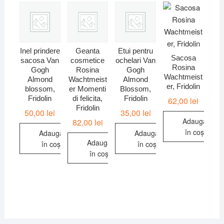
Inel prindere
Geanta
Etui pentru
Sacosa
sacosa Van
cosmetice
ochelari Van
Rosina
Gogh
Rosina
Gogh
Wachtmeist
Almond
Wachtmeist
Almond
er, Fridolin
blossom,
er Momenti
Blossom,
Fridolin
di felicita,
Fridolin
62,00
lei
Fridolin
50,00
lei
35,00
lei
Adaugă
82,00
lei
în coș
Adaugă
Adaugă
Adaugă
în coș
în coș
în coș