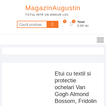
Skip
MagazinAugustin
to
content
TOTUL INTR UN SINGUR LOC
0
0
Total
Caută
0,00 lei
după:
Etui cu textil si
protectie
ochelari Van
Gogh Almond
Bossom, Fridolin