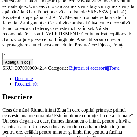
citirea orei. Datorită mișcării japoneze Miyota 2035, mecanismului
este silențios. Un ceas cu o carcasă rezistentă la șocuri și rezistență la
apă până la 3 bar. Funcționează cu o baterie SR626SW (inclusă).
Rezistent la apă până la 3 ATM. Mecanism și baterie fabricate în
Japonia. 2 ani garanție. Ceasul vine ambalat într-o cutie decorativă.
Funcționează cu baterie, care este inclusă în set. Vârsta
recomandată: + 3 ani. AVERTISMENT: Contraindicat copiilor sub
3 ani. Conține piese ce pot fi înghițite. A se utiliza sub directa
supraveghere a unei persoane adulte. Producător: Djeco, Franța.
Cantitate
Ceas
Adaugă în coș
de
SKU:
3070900004214
Categorie:
Bijuterii si accesorii||Toate
mana
Ritmul
Descriere
inimii,
Recenzii (0)
Djeco
Descriere
Ceas de mână Ritmul inimii Ziua în care copilul primește primul
ceas este una memorabilă! Este împlinirea dorinței lui de a ”fi mare”.
Un ceas elegant cu cuarț frumos ilustrat cu o inimă, pentru a învăța
să citească ora. Un ceas educativ cu două cadrane distincte (unul
pentru ore, celălalt pentru minute) și limbi fine pentru a facilita