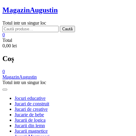
Skip
MagazinAugustin
to
content
Totul intr un singur loc
Caută
Caută
după:
0
Total
0,00 lei
Coș
0
MagazinAugustin
Totul intr un singur loc
Jocuri educative
Jucari de construit
Jucari de creative
Jucarie de bebe
Jucarii de logica
Jucarii din lemn
Jucarii magnetice