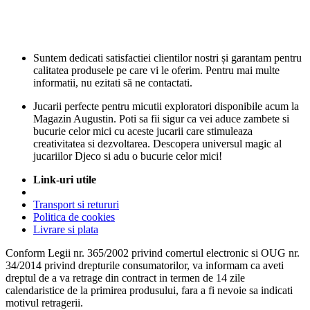
Suntem dedicati satisfactiei clientilor nostri și garantam pentru
calitatea produsele pe care vi le oferim. Pentru mai multe
informatii, nu ezitati să ne contactati.
Jucarii perfecte pentru micutii exploratori disponibile acum la
Magazin Augustin. Poti sa fii sigur ca vei aduce zambete si
bucurie celor mici cu aceste jucarii care stimuleaza
creativitatea si dezvoltarea. Descopera universul magic al
jucariilor Djeco si adu o bucurie celor mici!
Link-uri utile
Transport si retururi
Politica de cookies
Livrare si plata
Conform Legii nr. 365/2002 privind comertul electronic si OUG nr.
34/2014 privind drepturile consumatorilor, va informam ca aveti
dreptul de a va retrage din contract in termen de 14 zile
calendaristice de la primirea produsului, fara a fi nevoie sa indicati
motivul retragerii.