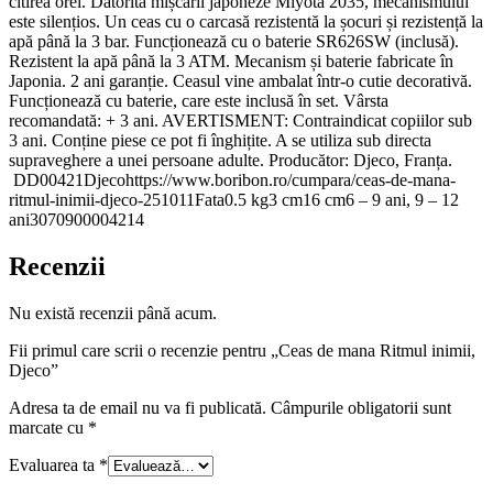
citirea orei. Datorită mișcării japoneze Miyota 2035, mecanismului
este silențios. Un ceas cu o carcasă rezistentă la șocuri și rezistență la
apă până la 3 bar. Funcționează cu o baterie SR626SW (inclusă).
Rezistent la apă până la 3 ATM. Mecanism și baterie fabricate în
Japonia. 2 ani garanție. Ceasul vine ambalat într-o cutie decorativă.
Funcționează cu baterie, care este inclusă în set. Vârsta
recomandată: + 3 ani. AVERTISMENT: Contraindicat copiilor sub
3 ani. Conține piese ce pot fi înghițite. A se utiliza sub directa
supraveghere a unei persoane adulte. Producător: Djeco, Franța.
DD00421Djecohttps://www.boribon.ro/cumpara/ceas-de-mana-
ritmul-inimii-djeco-251011Fata0.5 kg3 cm16 cm6 – 9 ani, 9 – 12
ani3070900004214
Recenzii
Nu există recenzii până acum.
Fii primul care scrii o recenzie pentru „Ceas de mana Ritmul inimii,
Djeco”
Adresa ta de email nu va fi publicată.
Câmpurile obligatorii sunt
marcate cu
*
Evaluarea ta
*