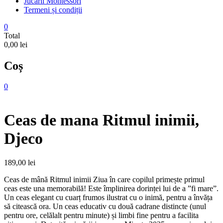
Jucarii Montessori
Termeni și condiții
0
Total
0,00 lei
Coș
0
Ceas de mana Ritmul inimii,
Djeco
189,00
lei
Ceas de mână Ritmul inimii Ziua în care copilul primește primul
ceas este una memorabilă! Este împlinirea dorinței lui de a ”fi mare”.
Un ceas elegant cu cuarț frumos ilustrat cu o inimă, pentru a învăța
să citească ora. Un ceas educativ cu două cadrane distincte (unul
pentru ore, celălalt pentru minute) și limbi fine pentru a facilita