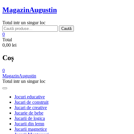
Skip
MagazinAugustin
to
content
Totul intr un singur loc
Caută
Caută
după:
0
Total
0,00 lei
Coș
0
MagazinAugustin
Totul intr un singur loc
Jocuri educative
Jucari de construit
Jucari de creative
Jucarie de bebe
Jucarii de logica
Jucarii din lemn
Jucarii magnetice