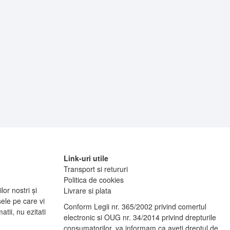
Link-uri utile
Transport si retururi
Politica de cookies
lor nostri și
Livrare si plata
ele pe care vi
Conform Legii nr. 365/2002 privind comertul
tii, nu ezitati
electronic si OUG nr. 34/2014 privind drepturile
consumatorilor, va informam ca aveti dreptul de