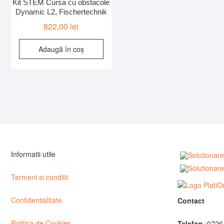
Kit STEM Cursa cu obstacole
Dynamic L2, Fischertechnik
822,00
lei
Adaugă în coș
Informatii utile
Termeni si conditii
Confidentialitate
Contact
Politica de Cookies
Telefon
:0726