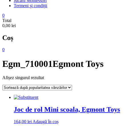
Jucarii Montessori
Termeni și condiții
0
Total
0,00 lei
Coș
0
Egm_710001Egmont Toys
Afișez singurul rezultat
Joc de rol Mini scoala, Egmont Toys
164,00
lei
Adaugă în coș