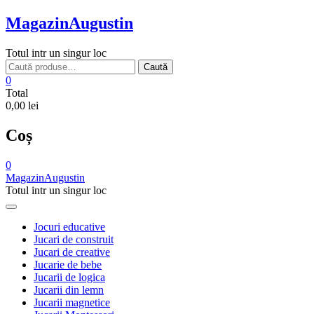
Skip
MagazinAugustin
to
content
Totul intr un singur loc
Caută
Caută
după:
0
Total
0,00 lei
Coș
0
MagazinAugustin
Totul intr un singur loc
Jocuri educative
Jucari de construit
Jucari de creative
Jucarie de bebe
Jucarii de logica
Jucarii din lemn
Jucarii magnetice