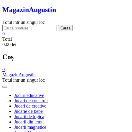
Skip
MagazinAugustin
to
content
Totul intr un singur loc
Caută
Caută
după:
0
Total
0,00 lei
Coș
0
MagazinAugustin
Totul intr un singur loc
Jocuri educative
Jucari de construit
Jucari de creative
Jucarie de bebe
Jucarii de logica
Jucarii din lemn
Jucarii magnetice