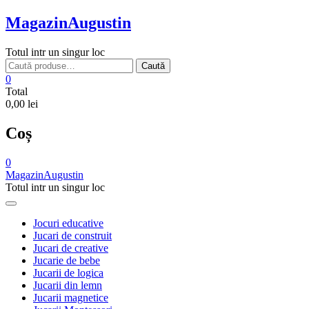
Skip
MagazinAugustin
to
content
Totul intr un singur loc
Caută
Caută
după:
0
Total
0,00 lei
Coș
0
MagazinAugustin
Totul intr un singur loc
Jocuri educative
Jucari de construit
Jucari de creative
Jucarie de bebe
Jucarii de logica
Jucarii din lemn
Jucarii magnetice