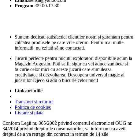
Email
:siensii@yahoo.com
Program
:09.00-17.30
Suntem dedicati satisfactiei clientilor nostri și garantam pentru
calitatea produsele pe care vi le oferim. Pentru mai multe
informatii, nu ezitati să ne contactati.
Jucarii perfecte pentru micutii exploratori disponibile acum la
Magazin Augustin. Poti sa fii sigur ca vei aduce zambete si
bucurie celor mici cu aceste jucarii care stimuleaza
creativitatea si dezvoltarea. Descopera universul magic al
jucariilor Djeco si adu o bucurie celor mici!
Link-uri utile
Transport si retururi
Politica de cookies
Livrare si plata
Conform Legii nr. 365/2002 privind comertul electronic si OUG nr.
34/2014 privind drepturile consumatorilor, va informam ca aveti
dreptul de a va retrage din contract in termen de 14 zile