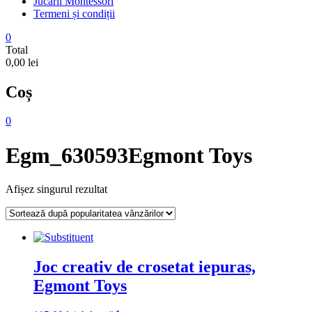
Jucarii Montessori
Termeni și condiții
0
Total
0,00 lei
Coș
0
Egm_630593Egmont Toys
Afișez singurul rezultat
Joc creativ de crosetat iepuras,
Egmont Toys