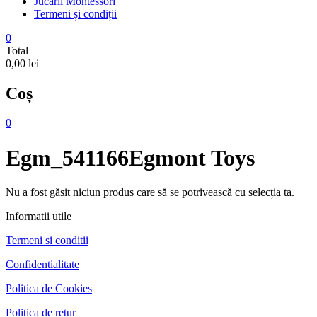
Jucarii Montessori
Termeni și condiții
0
Total
0,00 lei
Coș
0
Egm_541166Egmont Toys
Nu a fost găsit niciun produs care să se potrivească cu selecția ta.
Informatii utile
Termeni si conditii
Confidentialitate
Politica de Cookies
Politica de retur