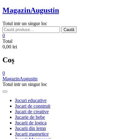
Skip
MagazinAugustin
to
content
Totul intr un singur loc
Caută
Caută
după:
0
Total
0,00 lei
Coș
0
MagazinAugustin
Totul intr un singur loc
Jocuri educative
Jucari de construit
Jucari de creative
Jucarie de bebe
Jucarii de logica
Jucarii din lemn
Jucarii magnetice