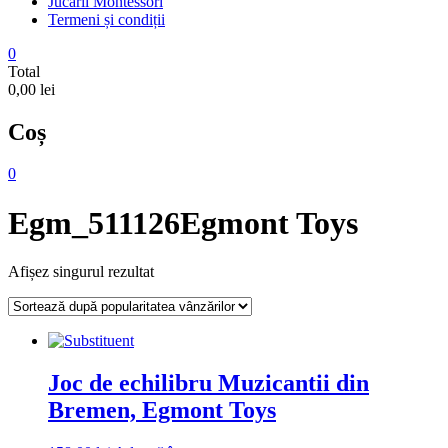
Jucarii Montessori
Termeni și condiții
0
Total
0,00 lei
Coș
0
Egm_511126Egmont Toys
Afișez singurul rezultat
Joc de echilibru Muzicantii din
Bremen, Egmont Toys