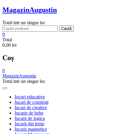
Skip
MagazinAugustin
to
content
Totul intr un singur loc
Caută
Caută
după:
0
Total
0,00 lei
Coș
0
MagazinAugustin
Totul intr un singur loc
Jocuri educative
Jucari de construit
Jucari de creative
Jucarie de bebe
Jucarii de logica
Jucarii din lemn
Jucarii magnetice