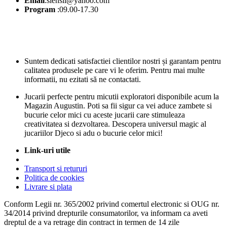
Email
:siensii@yahoo.com
Program
:09.00-17.30
Suntem dedicati satisfactiei clientilor nostri și garantam pentru
calitatea produsele pe care vi le oferim. Pentru mai multe
informatii, nu ezitati să ne contactati.
Jucarii perfecte pentru micutii exploratori disponibile acum la
Magazin Augustin. Poti sa fii sigur ca vei aduce zambete si
bucurie celor mici cu aceste jucarii care stimuleaza
creativitatea si dezvoltarea. Descopera universul magic al
jucariilor Djeco si adu o bucurie celor mici!
Link-uri utile
Transport si retururi
Politica de cookies
Livrare si plata
Conform Legii nr. 365/2002 privind comertul electronic si OUG nr.
34/2014 privind drepturile consumatorilor, va informam ca aveti
dreptul de a va retrage din contract in termen de 14 zile