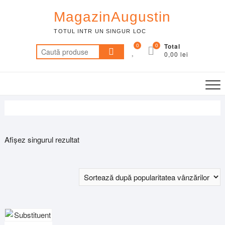
Skip
MagazinAugustin
to
content
TOTUL INTR UN SINGUR LOC
0
0
Total
Caută
0,00 lei
după:
Afișez singurul rezultat