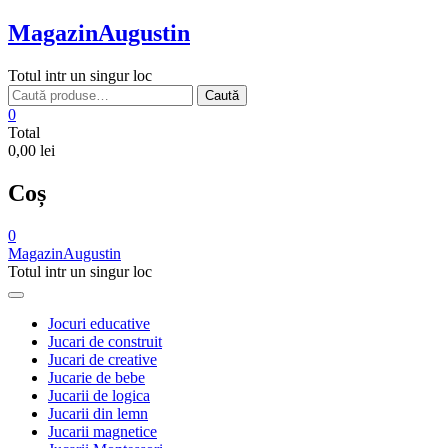
Skip
MagazinAugustin
to
content
Totul intr un singur loc
Caută
Caută
după:
0
Total
0,00 lei
Coș
0
MagazinAugustin
Totul intr un singur loc
Jocuri educative
Jucari de construit
Jucari de creative
Jucarie de bebe
Jucarii de logica
Jucarii din lemn
Jucarii magnetice