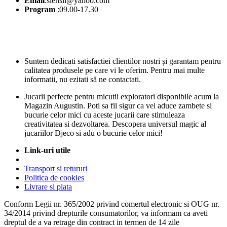
Email
:siensii@yahoo.com
Program
:09.00-17.30
Suntem dedicati satisfactiei clientilor nostri și garantam pentru
calitatea produsele pe care vi le oferim. Pentru mai multe
informatii, nu ezitati să ne contactati.
Jucarii perfecte pentru micutii exploratori disponibile acum la
Magazin Augustin. Poti sa fii sigur ca vei aduce zambete si
bucurie celor mici cu aceste jucarii care stimuleaza
creativitatea si dezvoltarea. Descopera universul magic al
jucariilor Djeco si adu o bucurie celor mici!
Link-uri utile
Transport si retururi
Politica de cookies
Livrare si plata
Conform Legii nr. 365/2002 privind comertul electronic si OUG nr.
34/2014 privind drepturile consumatorilor, va informam ca aveti
dreptul de a va retrage din contract in termen de 14 zile