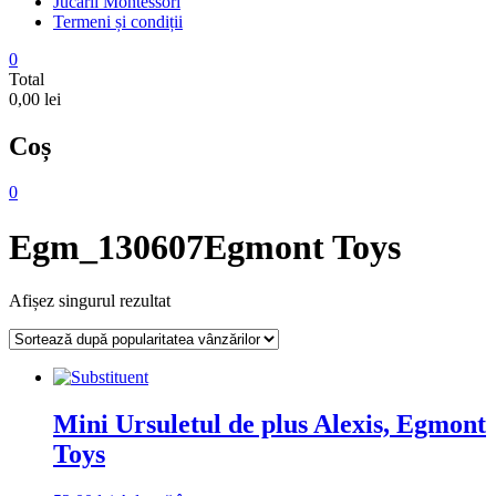
Jucarii Montessori
Termeni și condiții
0
Total
0,00 lei
Coș
0
Egm_130607Egmont Toys
Afișez singurul rezultat
Mini Ursuletul de plus Alexis, Egmont
Toys