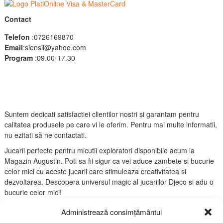
Contact
Telefon
:0726169870
Email
:siensii@yahoo.com
Program
:09.00-17.30
Suntem dedicati satisfactiei clientilor nostri și garantam pentru
calitatea produsele pe care vi le oferim. Pentru mai multe informatii,
nu ezitati să ne contactati.
Jucarii perfecte pentru micutii exploratori disponibile acum la
Magazin Augustin. Poti sa fii sigur ca vei aduce zambete si bucurie
celor mici cu aceste jucarii care stimuleaza creativitatea si
dezvoltarea. Descopera universul magic al jucariilor Djeco si adu o
bucurie celor mici!
Administrează consimțământul
Link-uri utile