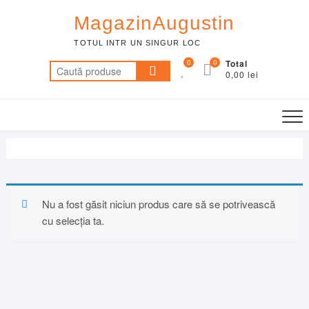
Skip
MagazinAugustin
to
content
TOTUL INTR UN SINGUR LOC
0
0
Total
Caută
0,00 lei
după:
Nu a fost găsit niciun produs care să se potrivească
cu selecția ta.