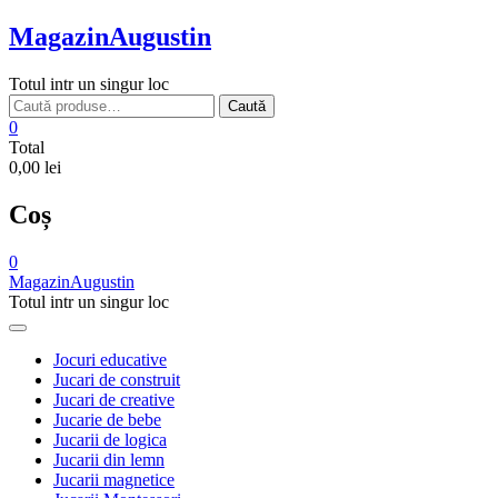
Skip
MagazinAugustin
to
content
Totul intr un singur loc
Caută
Caută
după:
0
Total
0,00 lei
Coș
0
MagazinAugustin
Totul intr un singur loc
Jocuri educative
Jucari de construit
Jucari de creative
Jucarie de bebe
Jucarii de logica
Jucarii din lemn
Jucarii magnetice