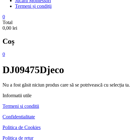
Jucarii Montessori
Termeni și condiții
0
Total
0,00 lei
Coș
0
DJ09475Djeco
Nu a fost găsit niciun produs care să se potrivească cu selecția ta.
Informatii utile
Termeni si conditii
Confidentialitate
Politica de Cookies
Politica de retur