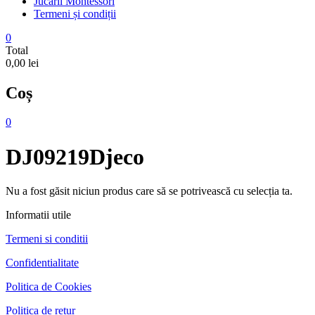
Jucarii Montessori
Termeni și condiții
0
Total
0,00 lei
Coș
0
DJ09219Djeco
Nu a fost găsit niciun produs care să se potrivească cu selecția ta.
Informatii utile
Termeni si conditii
Confidentialitate
Politica de Cookies
Politica de retur