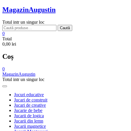
Skip
MagazinAugustin
to
content
Totul intr un singur loc
Caută
Caută
după:
0
Total
0,00 lei
Coș
0
MagazinAugustin
Totul intr un singur loc
Jocuri educative
Jucari de construit
Jucari de creative
Jucarie de bebe
Jucarii de logica
Jucarii din lemn
Jucarii magnetice