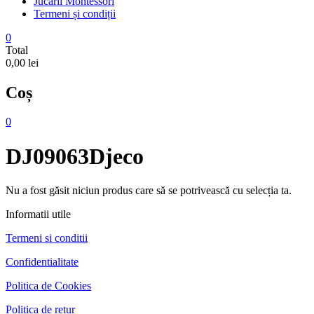
Jucarii Montessori
Termeni și condiții
0
Total
0,00 lei
Coș
0
DJ09063Djeco
Nu a fost găsit niciun produs care să se potrivească cu selecția ta.
Informatii utile
Termeni si conditii
Confidentialitate
Politica de Cookies
Politica de retur