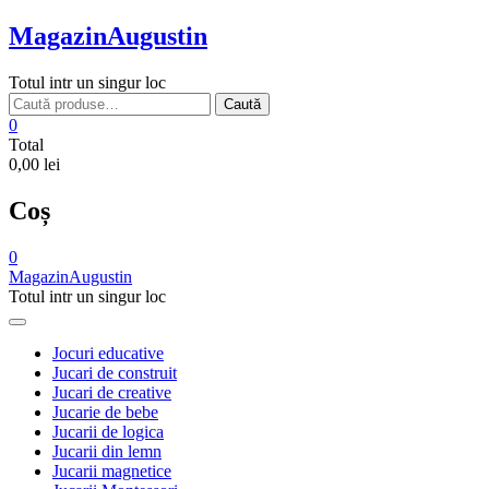
Skip
MagazinAugustin
to
content
Totul intr un singur loc
Caută
Caută
după:
0
Total
0,00 lei
Coș
0
MagazinAugustin
Totul intr un singur loc
Jocuri educative
Jucari de construit
Jucari de creative
Jucarie de bebe
Jucarii de logica
Jucarii din lemn
Jucarii magnetice