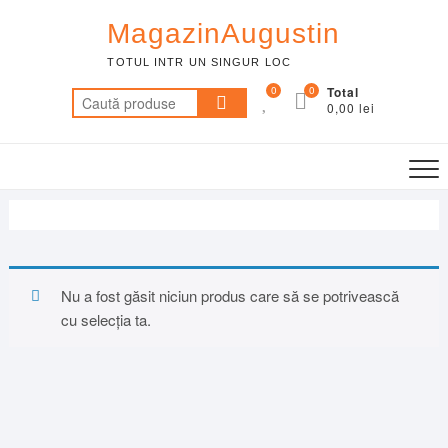
Skip
MagazinAugustin
to
content
TOTUL INTR UN SINGUR LOC
0
0
Total
Caută
0,00 lei
după:
Nu a fost găsit niciun produs care să se potrivească
cu selecția ta.