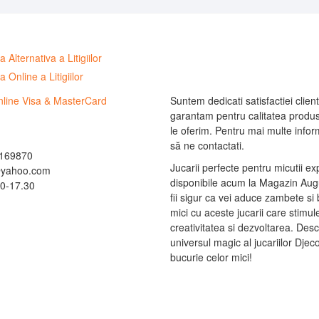
Suntem dedicati satisfactiei clienti
garantam pentru calitatea produs
le oferim. Pentru mai multe informa
să ne contactati.
169870
Jucarii perfecte pentru micutii ex
@yahoo.com
disponibile acum la Magazin Augu
0-17.30
fii sigur ca vei aduce zambete si 
mici cu aceste jucarii care stimu
creativitatea si dezvoltarea. Des
universul magic al jucariilor Djec
bucurie celor mici!