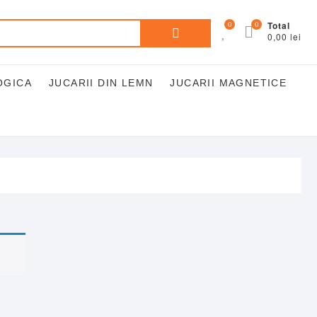
Caută
0
0
Total
0,00 lei
după:
OGICA
JUCARII DIN LEMN
JUCARII MAGNETICE