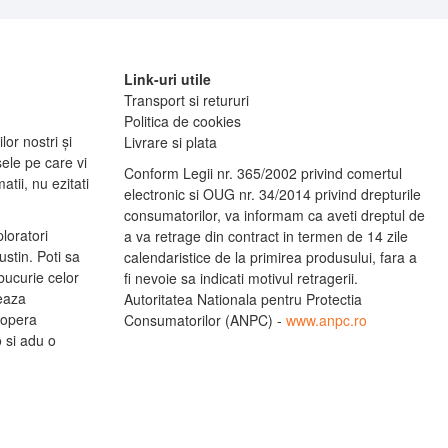
Link-uri utile
Transport si retururi
Politica de cookies
lor nostri și
Livrare si plata
ele pe care vi
Conform Legii nr. 365/2002 privind comertul
tii, nu ezitati
electronic si OUG nr. 34/2014 privind drepturile
consumatorilor, va informam ca aveti dreptul de
ploratori
a va retrage din contract in termen de 14 zile
stin. Poti sa
calendaristice de la primirea produsului, fara a
bucurie celor
fi nevoie sa indicati motivul retragerii.
leaza
Autoritatea Nationala pentru Protectia
copera
Consumatorilor (ANPC) -
www.anpc.ro
o si adu o