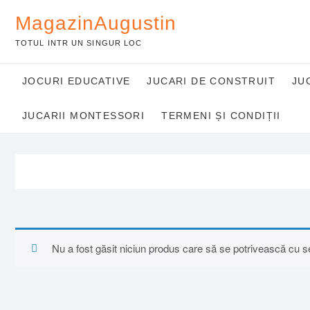
Skip
MagazinAugustin
to
content
TOTUL INTR UN SINGUR LOC
JOCURI EDUCATIVE
JUCARI DE CONSTRUIT
JU
JUCARII MONTESSORI
TERMENI ȘI CONDIȚII
Nu a fost găsit niciun produs care să se potrivească cu se