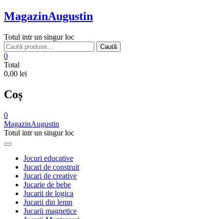
Skip
MagazinAugustin
to
content
Totul intr un singur loc
Caută
Caută
după:
0
Total
0,00 lei
Coș
0
MagazinAugustin
Totul intr un singur loc
Jocuri educative
Jucari de construit
Jucari de creative
Jucarie de bebe
Jucarii de logica
Jucarii din lemn
Jucarii magnetice