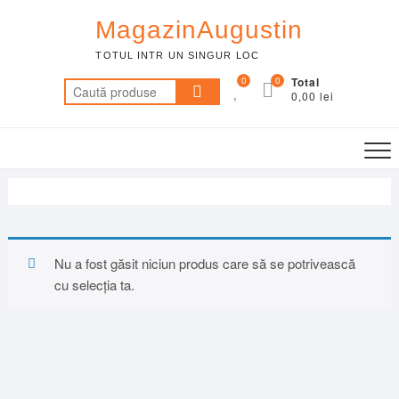
Skip
MagazinAugustin
to
content
TOTUL INTR UN SINGUR LOC
0
0
Total
Caută
0,00 lei
după:
Nu a fost găsit niciun produs care să se potrivească
cu selecția ta.