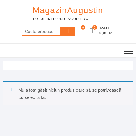
Skip
MagazinAugustin
to
content
TOTUL INTR UN SINGUR LOC
0
0
Total
Caută
0,00 lei
după:
Nu a fost găsit niciun produs care să se potrivească
cu selecția ta.