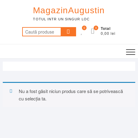
Skip
MagazinAugustin
to
content
TOTUL INTR UN SINGUR LOC
0
0
Total
Caută
0,00 lei
după:
Nu a fost găsit niciun produs care să se potrivească
cu selecția ta.