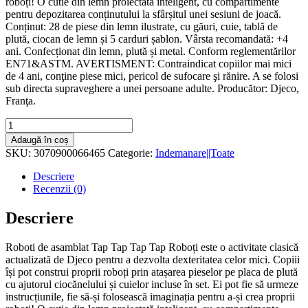
roboți! O cutie din lemn proiectată inteligent, cu compartimente
pentru depozitarea conținutului la sfârșitul unei sesiuni de joacă.
Conținut: 28 de piese din lemn ilustrate, cu găuri, cuie, tablă de
plută, ciocan de lemn și 5 carduri șablon. Vârsta recomandată: +4
ani. Confecționat din lemn, plută și metal. Conform reglementărilor
EN71&ASTM. AVERTISMENT: Contraindicat copiilor mai mici
de 4 ani, conţine piese mici, pericol de sufocare şi rănire. A se folosi
sub directa supraveghere a unei persoane adulte. Producător: Djeco,
Franţa.
Cantitate
Roboti
Adaugă în coș
de
SKU:
3070900066465
Categorie:
Indemanare||Toate
asamblat
Tap
Descriere
Tap
Recenzii (0)
Djeco
Descriere
Roboti de asamblat Tap Tap Tap Tap Roboți este o activitate clasică
actualizată de Djeco pentru a dezvolta dexteritatea celor mici. Copiii
își pot construi proprii roboți prin atașarea pieselor pe placa de plută
cu ajutorul ciocănelului și cuielor incluse în set. Ei pot fie să urmeze
instrucțiunile, fie să-și folosească imaginația pentru a-și crea proprii