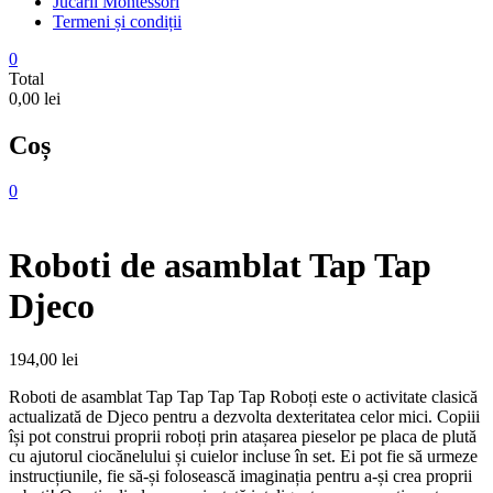
Jucarii Montessori
Termeni și condiții
0
Total
0,00 lei
Coș
0
Roboti de asamblat Tap Tap
Djeco
194,00
lei
Roboti de asamblat Tap Tap Tap Tap Roboți este o activitate clasică
actualizată de Djeco pentru a dezvolta dexteritatea celor mici. Copiii
își pot construi proprii roboți prin atașarea pieselor pe placa de plută
cu ajutorul ciocănelului și cuielor incluse în set. Ei pot fie să urmeze
instrucțiunile, fie să-și folosească imaginația pentru a-și crea proprii