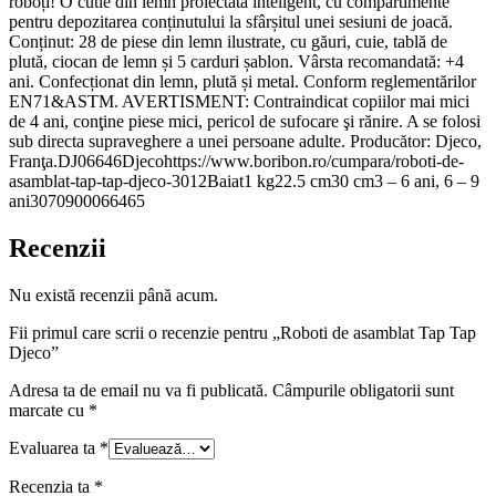
roboți! O cutie din lemn proiectată inteligent, cu compartimente
pentru depozitarea conținutului la sfârșitul unei sesiuni de joacă.
Conținut: 28 de piese din lemn ilustrate, cu găuri, cuie, tablă de
plută, ciocan de lemn și 5 carduri șablon. Vârsta recomandată: +4
ani. Confecționat din lemn, plută și metal. Conform reglementărilor
EN71&ASTM. AVERTISMENT: Contraindicat copiilor mai mici
de 4 ani, conţine piese mici, pericol de sufocare şi rănire. A se folosi
sub directa supraveghere a unei persoane adulte. Producător: Djeco,
Franţa.DJ06646Djecohttps://www.boribon.ro/cumpara/roboti-de-
asamblat-tap-tap-djeco-3012Baiat1 kg22.5 cm30 cm3 – 6 ani, 6 – 9
ani3070900066465
Recenzii
Nu există recenzii până acum.
Fii primul care scrii o recenzie pentru „Roboti de asamblat Tap Tap
Djeco”
Adresa ta de email nu va fi publicată.
Câmpurile obligatorii sunt
marcate cu
*
Evaluarea ta
*
Recenzia ta
*