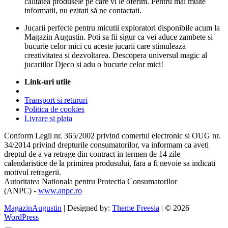
calitatea produsele pe care vi le oferim. Pentru mai multe
informatii, nu ezitati să ne contactati.
Jucarii perfecte pentru micutii exploratori disponibile acum la
Magazin Augustin. Poti sa fii sigur ca vei aduce zambete si
bucurie celor mici cu aceste jucarii care stimuleaza
creativitatea si dezvoltarea. Descopera universul magic al
jucariilor Djeco si adu o bucurie celor mici!
Link-uri utile
Transport si retururi
Politica de cookies
Livrare si plata
Conform Legii nr. 365/2002 privind comertul electronic si OUG nr.
34/2014 privind drepturile consumatorilor, va informam ca aveti
dreptul de a va retrage din contract in termen de 14 zile
calendaristice de la primirea produsului, fara a fi nevoie sa indicati
motivul retragerii.
Autoritatea Nationala pentru Protectia Consumatorilor
(ANPC) -
www.anpc.ro
MagazinAugustin
| Designed by:
Theme Freesia
| © 2026
WordPress