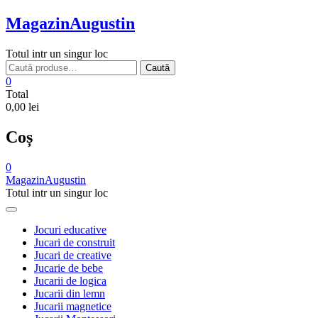
Skip
MagazinAugustin
to
content
Totul intr un singur loc
Caută
Caută
după:
0
Total
0,00 lei
Coș
0
MagazinAugustin
Totul intr un singur loc
Jocuri educative
Jucari de construit
Jucari de creative
Jucarie de bebe
Jucarii de logica
Jucarii din lemn
Jucarii magnetice