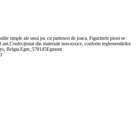
gulile simple ale unui joc cu parteneri de joaca. Figurinele pioni se
 3 ani.Confecționat din materiale non-toxice, conform reglementărilor
 Toys, Belgia.Egm_570145Egmont
0