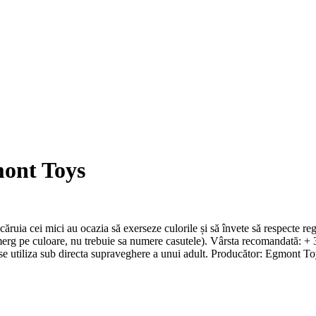
mont Toys
 căruia cei mici au ocazia să exerseze culorile și să învete să respecte re
(merg pe culoare, nu trebuie sa numere casutele). Vârsta recomandată: +
liza sub directa supraveghere a unui adult. Producător: Egmont Toy