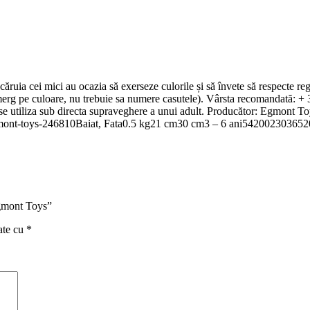
 căruia cei mici au ocazia să exerseze culorile și să învete să respecte re
(merg pe culoare, nu trebuie sa numere casutele). Vârsta recomandată: +
tiliza sub directa supraveghere a unui adult. Producător: Egmont
egmont-toys-246810Baiat, Fata0.5 kg21 cm30 cm3 – 6 ani542002303652
 Egmont Toys”
ate cu
*