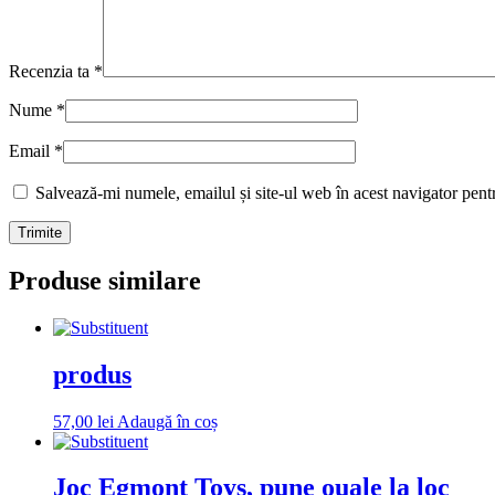
Recenzia ta
*
Nume
*
Email
*
Salvează-mi numele, emailul și site-ul web în acest navigator pent
Produse similare
produs
57,00
lei
Adaugă în coș
Joc Egmont Toys, pune ouale la loc