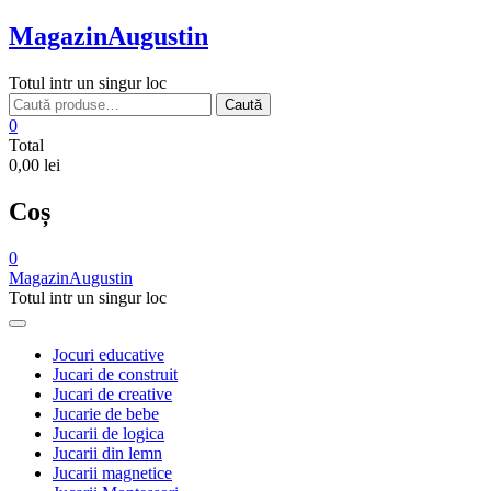
Skip
MagazinAugustin
to
content
Totul intr un singur loc
Caută
Caută
după:
0
Total
0,00 lei
Coș
0
MagazinAugustin
Totul intr un singur loc
Jocuri educative
Jucari de construit
Jucari de creative
Jucarie de bebe
Jucarii de logica
Jucarii din lemn
Jucarii magnetice