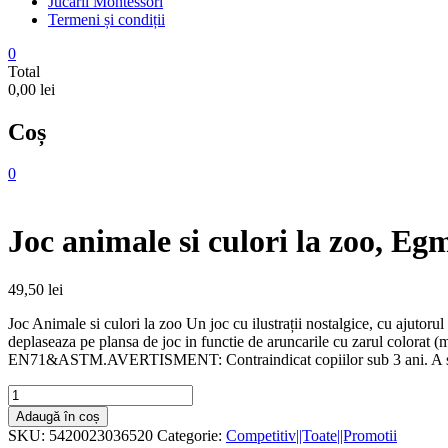
Jucarii Montessori
Termeni și condiții
0
Total
0,00 lei
Coș
0
Joc animale si culori la zoo, Eg
49,50
lei
Joc Animale si culori la zoo Un joc cu ilustrații nostalgice, cu ajutorul
deplaseaza pe plansa de joc in functie de aruncarile cu zarul colorat 
EN71&ASTM.AVERTISMENT: Contraindicat copiilor sub 3 ani. A se uti
Cantitate
Joc
Adaugă în coș
animale
SKU:
5420023036520
Categorie:
Competitiv||Toate||Promotii
si