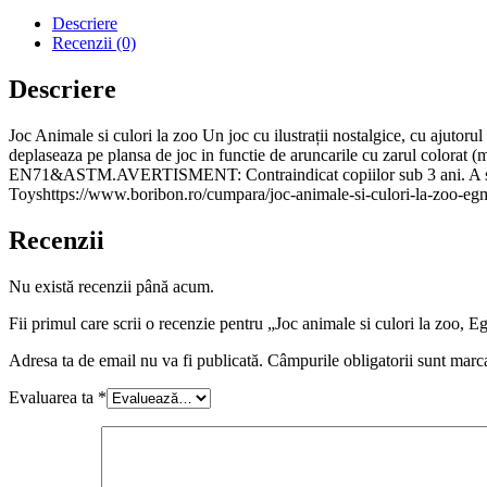
culori
Descriere
la
Recenzii (0)
zoo,
Egmont
Descriere
Toys
Joc Animale si culori la zoo Un joc cu ilustrații nostalgice, cu ajutorul
deplaseaza pe plansa de joc in functie de aruncarile cu zarul colorat 
EN71&ASTM.AVERTISMENT: Contraindicat copiilor sub 3 ani. A se u
Toyshttps://www.boribon.ro/cumpara/joc-animale-si-culori-la-zoo-
Recenzii
Nu există recenzii până acum.
Fii primul care scrii o recenzie pentru „Joc animale si culori la zoo,
Adresa ta de email nu va fi publicată.
Câmpurile obligatorii sunt marc
Evaluarea ta
*