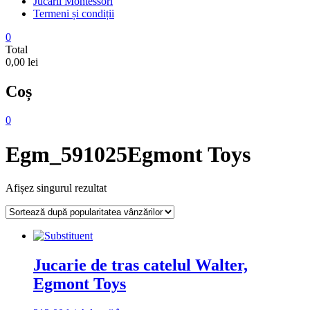
Jucarii Montessori
Termeni și condiții
0
Total
0,00 lei
Coș
0
Egm_591025Egmont Toys
Afișez singurul rezultat
Jucarie de tras catelul Walter,
Egmont Toys