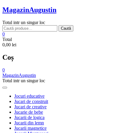
Skip
MagazinAugustin
to
content
Totul intr un singur loc
Caută
Caută
după:
0
Total
0,00 lei
Coș
0
MagazinAugustin
Totul intr un singur loc
Jocuri educative
Jucari de construit
Jucari de creative
Jucarie de bebe
Jucarii de logica
Jucarii din lemn
Jucarii magnetice