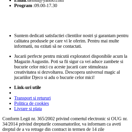
Email
:siensii@yahoo.com
Program
:09.00-17.30
Suntem dedicati satisfactiei clientilor nostri și garantam pentru
calitatea produsele pe care vi le oferim. Pentru mai multe
informatii, nu ezitati să ne contactati.
Jucarii perfecte pentru micutii exploratori disponibile acum la
Magazin Augustin. Poti sa fii sigur ca vei aduce zambete si
bucurie celor mici cu aceste jucarii care stimuleaza
creativitatea si dezvoltarea. Descopera universul magic al
jucariilor Djeco si adu o bucurie celor mici!
Link-uri utile
Transport si retururi
Politica de cookies
Livrare si plata
Conform Legii nr. 365/2002 privind comertul electronic si OUG nr.
34/2014 privind drepturile consumatorilor, va informam ca aveti
dreptul de a va retrage din contract in termen de 14 zile