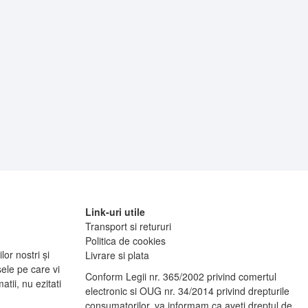
Link-uri utile
Transport si retururi
Politica de cookies
lor nostri și
Livrare si plata
ele pe care vi
Conform Legii nr. 365/2002 privind comertul
tii, nu ezitati
electronic si OUG nr. 34/2014 privind drepturile
consumatorilor, va informam ca aveti dreptul de