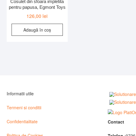
Cosulet din sfoara impletita
pentru papusa, Egmont Toys
126,00
lei
Adaugă în coș
Informatii utile
Termeni si conditii
Confidentialitate
Contact
Politica de Cookies
Telefon
:0726