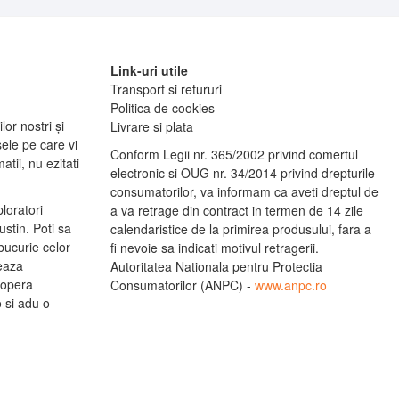
Link-uri utile
Transport si retururi
Politica de cookies
lor nostri și
Livrare si plata
ele pe care vi
Conform Legii nr. 365/2002 privind comertul
tii, nu ezitati
electronic si OUG nr. 34/2014 privind drepturile
consumatorilor, va informam ca aveti dreptul de
ploratori
a va retrage din contract in termen de 14 zile
stin. Poti sa
calendaristice de la primirea produsului, fara a
bucurie celor
fi nevoie sa indicati motivul retragerii.
leaza
Autoritatea Nationala pentru Protectia
copera
Consumatorilor (ANPC) -
www.anpc.ro
o si adu o