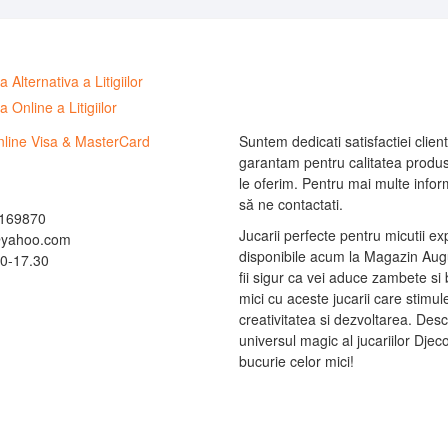
Suntem dedicati satisfactiei clienti
garantam pentru calitatea produs
le oferim. Pentru mai multe informa
să ne contactati.
169870
Jucarii perfecte pentru micutii ex
@yahoo.com
disponibile acum la Magazin Augu
0-17.30
fii sigur ca vei aduce zambete si 
mici cu aceste jucarii care stimu
creativitatea si dezvoltarea. Des
universul magic al jucariilor Djec
bucurie celor mici!