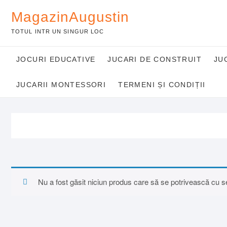
Skip
MagazinAugustin
to
content
TOTUL INTR UN SINGUR LOC
JOCURI EDUCATIVE
JUCARI DE CONSTRUIT
JU
JUCARII MONTESSORI
TERMENI ȘI CONDIȚII
Nu a fost găsit niciun produs care să se potrivească cu se