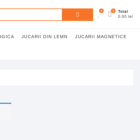
Caută
0
0
Total
0,00 lei
după:
OGICA
JUCARII DIN LEMN
JUCARII MAGNETICE