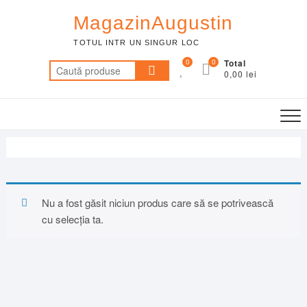
Skip
MagazinAugustin
to
content
TOTUL INTR UN SINGUR LOC
0
0
Total
Caută
0,00 lei
după:
Nu a fost găsit niciun produs care să se potrivească
cu selecția ta.