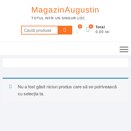
Skip
MagazinAugustin
to
content
TOTUL INTR UN SINGUR LOC
0
0
Total
Caută
0,00 lei
după:
Nu a fost găsit niciun produs care să se potrivească
cu selecția ta.