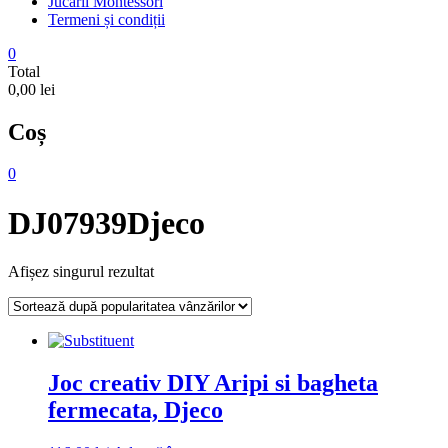
Jucarii Montessori
Termeni și condiții
0
Total
0,00 lei
Coș
0
DJ07939Djeco
Afișez singurul rezultat
Joc creativ DIY Aripi si bagheta
fermecata, Djeco