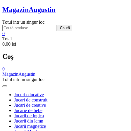
Skip
MagazinAugustin
to
content
Totul intr un singur loc
Caută
Caută
după:
0
Total
0,00 lei
Coș
0
MagazinAugustin
Totul intr un singur loc
Jocuri educative
Jucari de construit
Jucari de creative
Jucarie de bebe
Jucarii de logica
Jucarii din lemn
Jucarii magnetice