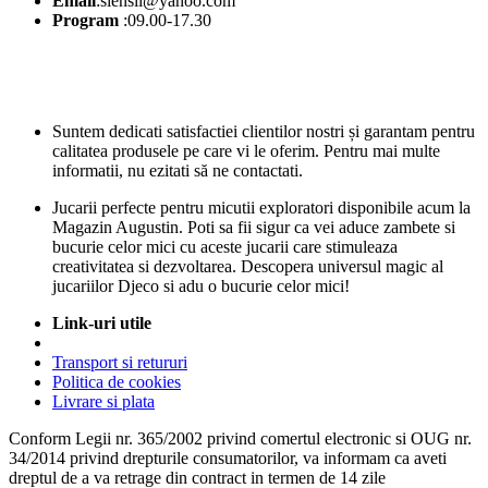
Email
:siensii@yahoo.com
Program
:09.00-17.30
Suntem dedicati satisfactiei clientilor nostri și garantam pentru
calitatea produsele pe care vi le oferim. Pentru mai multe
informatii, nu ezitati să ne contactati.
Jucarii perfecte pentru micutii exploratori disponibile acum la
Magazin Augustin. Poti sa fii sigur ca vei aduce zambete si
bucurie celor mici cu aceste jucarii care stimuleaza
creativitatea si dezvoltarea. Descopera universul magic al
jucariilor Djeco si adu o bucurie celor mici!
Link-uri utile
Transport si retururi
Politica de cookies
Livrare si plata
Conform Legii nr. 365/2002 privind comertul electronic si OUG nr.
34/2014 privind drepturile consumatorilor, va informam ca aveti
dreptul de a va retrage din contract in termen de 14 zile